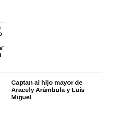
o
a
o
a”
d
Captan al hijo mayor de
Aracely Arámbula y Luis
Miguel