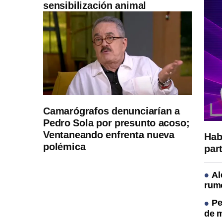
sensibilización animal
Camarógrafos denunciarían a
Pedro Sola por presunto acoso;
Ventaneando enfrenta nueva
Hab
polémica
par
Al
rum
Pe
de m