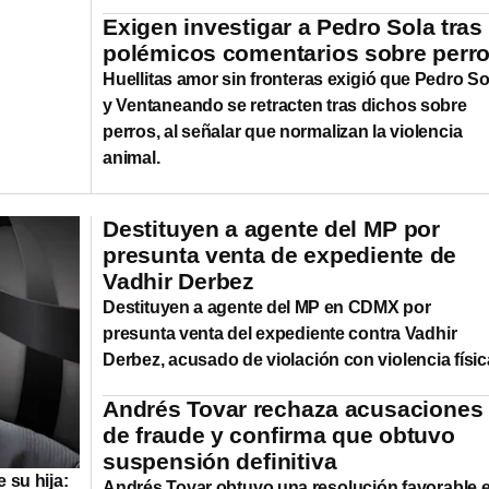
Exigen investigar a Pedro Sola tras
polémicos comentarios sobre perr
Huellitas amor sin fronteras exigió que Pedro So
y Ventaneando se retracten tras dichos sobre
perros, al señalar que normalizan la violencia
animal.
Destituyen a agente del MP por
presunta venta de expediente de
Vadhir Derbez
Destituyen a agente del MP en CDMX por
presunta venta del expediente contra Vadhir
Derbez, acusado de violación con violencia físic
Andrés Tovar rechaza acusaciones
de fraude y confirma que obtuvo
suspensión definitiva
 su hija:
Andrés Tovar obtuvo una resolución favorable 