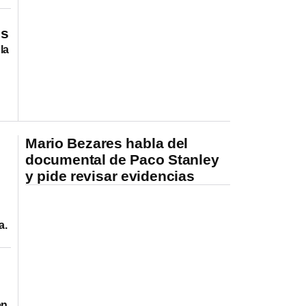
os
la
Mario Bezares habla del
documental de Paco Stanley
y pide revisar evidencias
a.
en