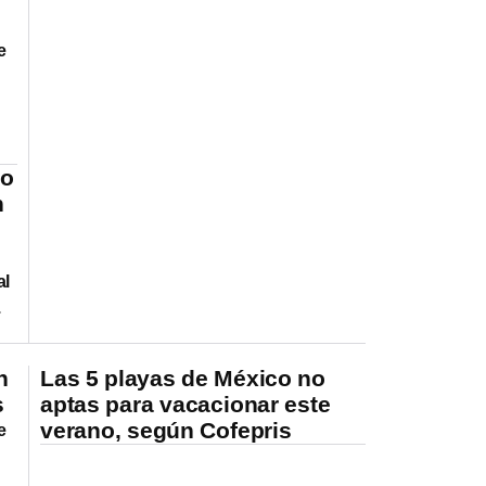
e
zo
n
al
.
n
Las 5 playas de México no
s
aptas para vacacionar este
verano, según Cofepris
e