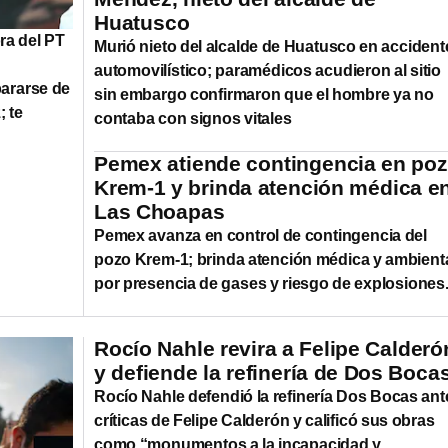
Huatusco
ra del PT
Murió nieto del alcalde de Huatusco en accident
automovilístico; paramédicos acudieron al sitio
pararse de
sin embargo confirmaron que el hombre ya no
 te
contaba con signos vitales
Pemex atiende contingencia en po
Krem-1 y brinda atención médica e
Las Choapas
Pemex avanza en control de contingencia del
pozo Krem-1; brinda atención médica y ambient
por presencia de gases y riesgo de explosiones
Rocío Nahle revira a Felipe Calderó
y defiende la refinería de Dos Boca
Rocío Nahle defendió la refinería Dos Bocas ant
críticas de Felipe Calderón y calificó sus obras
como “monumentos a la incapacidad y