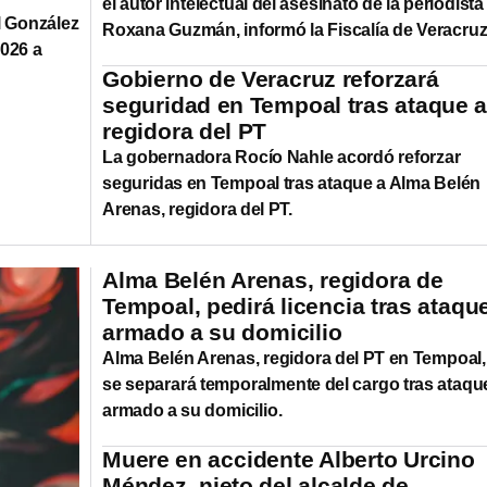
el autor intelectual del asesinato de la periodista
l González
Roxana Guzmán, informó la Fiscalía de Veracruz
2026 a
Gobierno de Veracruz reforzará
seguridad en Tempoal tras ataque 
regidora del PT
La gobernadora Rocío Nahle acordó reforzar
seguridas en Tempoal tras ataque a Alma Belén
Arenas, regidora del PT.
Alma Belén Arenas, regidora de
Tempoal, pedirá licencia tras ataqu
armado a su domicilio
Alma Belén Arenas, regidora del PT en Tempoal,
se separará temporalmente del cargo tras ataqu
armado a su domicilio.
Muere en accidente Alberto Urcino
Méndez, nieto del alcalde de