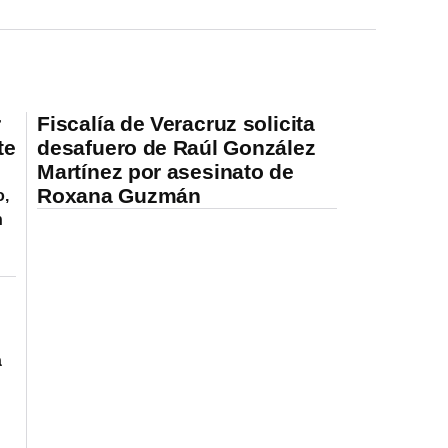
r
Fiscalía de Veracruz solicita
te
desafuero de Raúl González
Martínez por asesinato de
Roxana Guzmán
o,
n
á