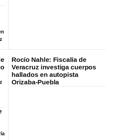
en
z
de
Rocío Nahle: Fiscalía de
do
Veracruz investiga cuerpos
hallados en autopista
Orizaba-Puebla
z
e
ía