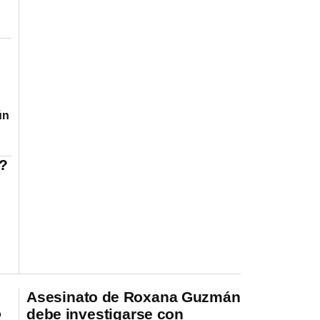
ún
?
Asesinato de Roxana Guzmán
debe investigarse con
o