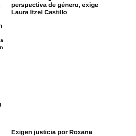
perspectiva de género, exige
a
Laura Itzel Castillo
n
da
ón
l
Exigen justicia por Roxana