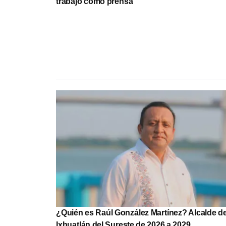
trabajo como prensa
¿Quién es Raúl González Martínez? Alcalde d
Ixhuatlán del Sureste de 2026 a 2029