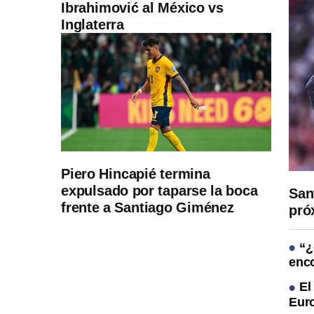
Ibrahimović al México vs
Inglaterra
Piero Hincapié termina
expulsado por taparse la boca
San
frente a Santiago Giménez
pró
“¿
enco
El
Euro