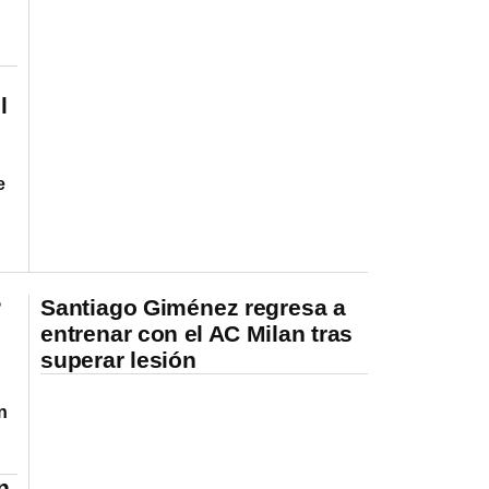
l
e
?
Santiago Giménez regresa a
entrenar con el AC Milan tras
superar lesión
n
n