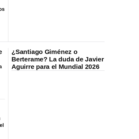
dos
e
¿Santiago Giménez o
Berterame? La duda de Javier
Aguirre para el Mundial 2026
a
n
el