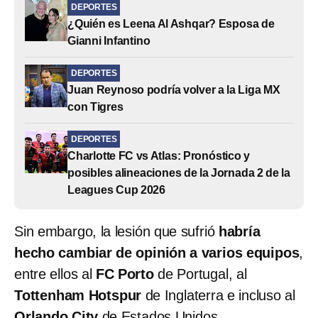
DEPORTES
¿Quién es Leena Al Ashqar? Esposa de
Gianni Infantino
DEPORTES
Juan Reynoso podría volver a la Liga MX
con Tigres
DEPORTES
Charlotte FC vs Atlas: Pronóstico y
posibles alineaciones de la Jornada 2 de la
Leagues Cup 2026
Sin embargo, la lesión que sufrió
habría
hecho cambiar de opinión a varios equipos
,
entre ellos al
FC Porto
de Portugal,
al
Tottenham Hotspur
de Inglaterra e incluso al
Orlando City
de Estados Unidos.