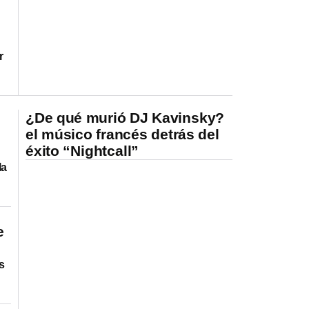
r
¿De qué murió DJ Kavinsky?
el músico francés detrás del
éxito “Nightcall”
la
e
s