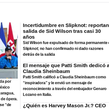
Incertidumbre en Slipknot: reportan
salida de Sid Wilson tras casi 30
años
Sid Wilson fue expulsado de forma permanente
Slipknot; no han confirmado ni dado razones
detrás de la salida
El mensaje que Patti Smith dedicó 
Claudia Sheinbaum
Patti Smith calificó a Claudia Sheinbaum como
ada por
“inspiradora” y le envió un mensaje de
México
reconocimiento a través del embajador Genaro
caragua,
Lozano en Italia.
 de ópera.
ase “de
¿Quién es Harvey Mason Jr.? CEO