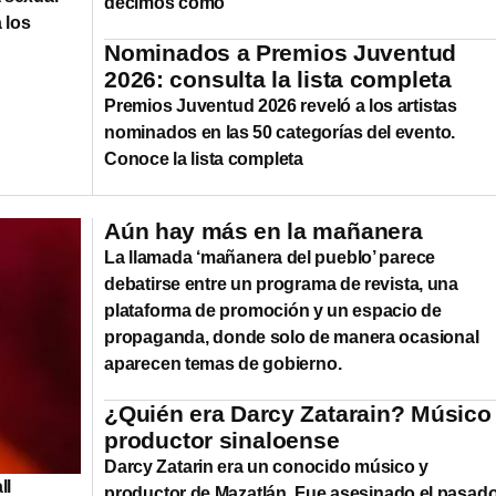
decimos cómo
 los
Nominados a Premios Juventud
2026: consulta la lista completa
Premios Juventud 2026 reveló a los artistas
nominados en las 50 categorías del evento.
Conoce la lista completa
Aún hay más en la mañanera
La llamada ‘mañanera del pueblo’ parece
debatirse entre un programa de revista, una
plataforma de promoción y un espacio de
propaganda, donde solo de manera ocasional
aparecen temas de gobierno.
¿Quién era Darcy Zatarain? Músico
productor sinaloense
Darcy Zatarin era un conocido músico y
ll
productor de Mazatlán. Fue asesinado el pasad