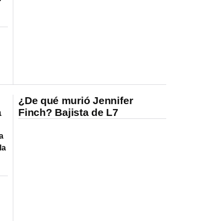
¿De qué murió Jennifer
a
Finch? Bajista de L7
a
la