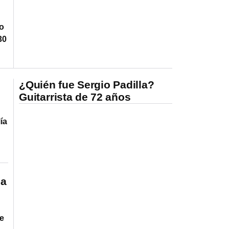
to
30
¿Quién fue Sergio Padilla?
Guitarrista de 72 años
ía
 a
te