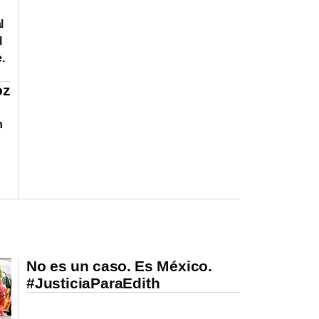
l
l
.
oz
n
No es un caso. Es México.
#JusticiaParaEdith