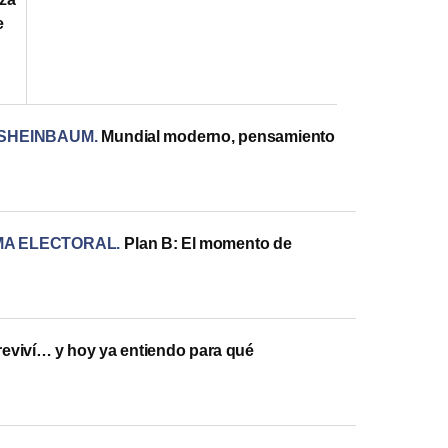
e
 SHEINBAUM
.
Mundial moderno, pensamiento
A ELECTORAL
.
Plan B: El momento de
eviví… y hoy ya entiendo para qué