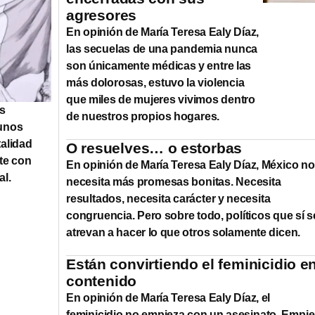
agresores
En opinión de María Teresa Ealy Díaz,
las secuelas de una pandemia nunca
son únicamente médicas y entre las
más dolorosas, estuvo la violencia
que miles de mujeres vivimos dentro
os
de nuestros propios hogares.
gunos
alidad
O resuelves… o estorbas
te con
En opinión de María Teresa Ealy Díaz, México no
al.
necesita más promesas bonitas. Necesita
resultados, necesita carácter y necesita
congruencia. Pero sobre todo, políticos que sí s
atrevan a hacer lo que otros solamente dicen.
Están convirtiendo el feminicidio e
contenido
En opinión de María Teresa Ealy Díaz, el
feminicidio no empieza con un asesinato. Empi