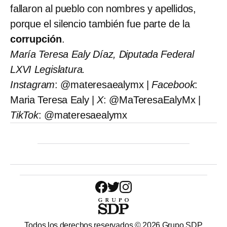
fallaron al pueblo con nombres y apellidos,
porque el silencio también fue parte de la
corrupción
.
María Teresa Ealy Díaz, Diputada Federal
LXVI Legislatura.
Instagram
: @materesaealymx |
Facebook
:
Maria Teresa Ealy |
X
: @MaTeresaEalyMx |
TikTok
: @materesaealymx
Todos los derechos reservados ©
2026
Grupo SDP