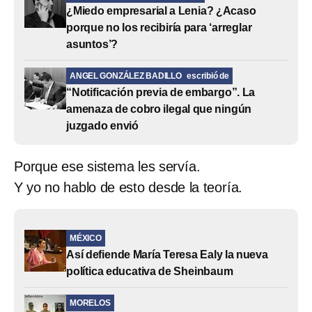
¿Miedo empresarial a Lenia? ¿Acaso
porque no los recibiría para ‘arreglar
asuntos’?
ANGEL GONZÁLEZ BADILLO
escribió de
“Notificación previa de embargo”. La
amenaza de cobro ilegal que ningún
juzgado envió
Porque ese sistema les servía.
Y yo no hablo de esto desde la teoría.
MÉXICO
Así defiende María Teresa Ealy la nueva
política educativa de Sheinbaum
MORELOS