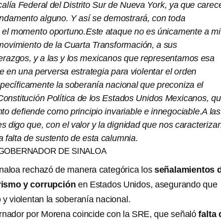
scalía Federal del Distrito Sur de Nueva York, ya que carec
undamento alguno. Y así se demostrará, con toda
 el momento oportuno.Este ataque no es únicamente a mi
 movimiento de la Cuarta Transformación, a sus
erazgos, y a las y los mexicanos que representamos esa
e en una perversa estrategia para violentar el orden
specíficamente la soberanía nacional que preconiza el
 Constitución Política de los Estados Unidos Mexicanos, q
o defiende como principio invariable e innegociable.A las
es digo que, con el valor y la dignidad que nos caracterizan
 falta de sustento de esta calumnia.
GOBERNADOR DE SINALOA
inaloa rechazó de manera categórica los
señalamientos 
orismo y corrupción
en Estados Unidos, asegurando que
y violentan la soberanía nacional.
ernador por Morena coincide con la SRE, que señaló
falta