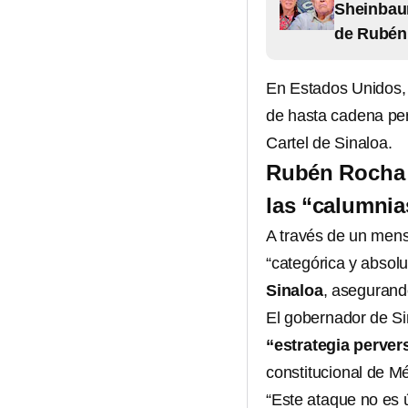
Sheinbaum
de Rubén
En Estados Unidos,
de hasta cadena per
Cartel de Sinaloa.
Rubén Rocha d
las “calumnia
A través de un men
“categórica y absolu
Sinaloa
, asegurand
El gobernador de Si
“estrategia perver
constitucional de M
“Este ataque no es 