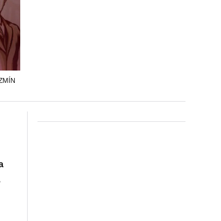
ZMÍN
a
,