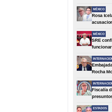
MÉXICO
Rosa Icel
acusacio
MÉXICO
SRE confi
funcionar
INTERNACIO
Embajada 
Rocha Moy
INTERNACIO
Fiscalía 
presuntos
ESTADOS