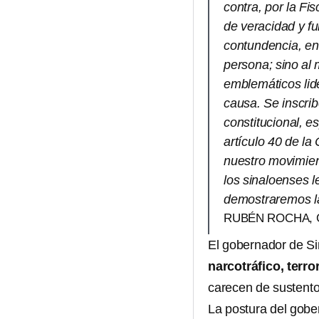
contra, por la Fi
de veracidad y f
contundencia, en
persona; sino al
emblemáticos lid
causa. Se inscrib
constitucional, e
artículo 40 de la
nuestro movimient
los sinaloenses l
demostraremos la
RUBÉN ROCHA, 
El gobernador de S
narcotráfico, terr
carecen de sustento 
La postura del gob