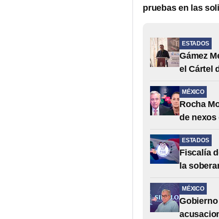
pruebas en las sol
ESTADOS
Gámez Men
el Cártel 
MÉXICO
Rocha Mo
de nexos 
ESTADOS
Fiscalía 
la sobera
MÉXICO
Gobierno 
acusacio