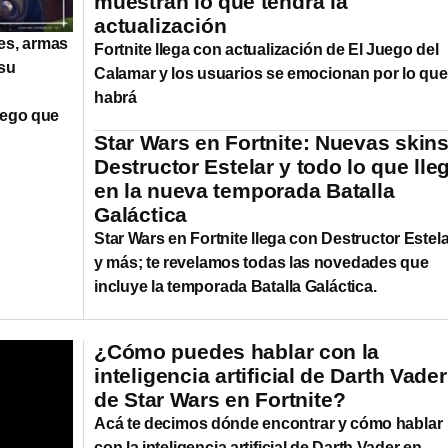
muestran lo que tendrá la
actualización
fes, armas
Fortnite llega con actualización de El Juego del
 su
Calamar y los usuarios se emocionan por lo que
habrá
uego que
Star Wars en Fortnite: Nuevas skins
Destructor Estelar y todo lo que lle
en la nueva temporada Batalla
Galáctica
Star Wars en Fortnite llega con Destructor Estela
y más; te revelamos todas las novedades que
incluye la temporada Batalla Galáctica.
¿Cómo puedes hablar con la
inteligencia artificial de Darth Vader
de Star Wars en Fortnite?
Acá te decimos dónde encontrar y cómo hablar
con la inteligencia artificial de Darth Vader en