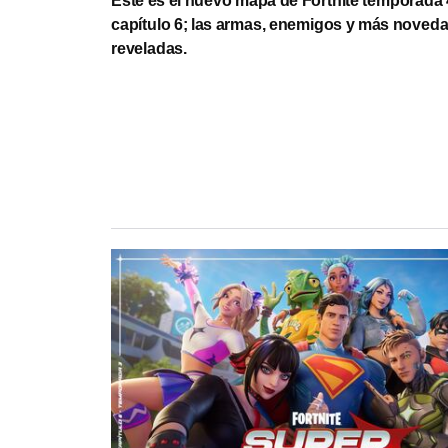
Este es el nuevo mapa de Fortnite temporada 
capítulo 6; las armas, enemigos y más noved
reveladas.