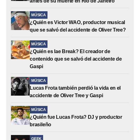
antes de su muerte en Río de Janeiro
MÚSICA
¿Quién es Victor WAO, productor musical
que se salvó del accidente de Oliver Tree?
MÚSICA
¿Quién es Iae Break? El creador de
contenido que se salvó del accidente de
Gaspi
MÚSICA
Lucas Frota también perdió la vida en el
accidente de Oliver Tree y Gaspi
MÚSICA
¿Quién fue Lucas Frota? DJ y productor
brasileño
GEEK