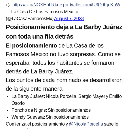
👉
https://t.co/NGXEphRkoe
pic.twitter.com/U3G0FjoKhW
— La Casa De Los Famosos México
(@LaCasaFamososMx)
August 7, 2023
Posicionamiento deja a La Barby Juárez
con toda una fila detrás
El
posicionamiento
de La Casa de los
Famosos México no tuvo sorpresas. Como se
esperaba, todos los habitantes se formaron
detrás de La Barby Juárez.
Los puntos de cada nominado se desarrollaron
de la siguiente manera:
La Barby Juárez: Nicola Porcella, Sergio Mayer y Emilio
Osorio
Poncho de Nigris: Sin posicionamientos
Wendy Guevara: Sin posicionamientos
Comienza el posicionamiento y
@NicolaPorcella
sabe lo