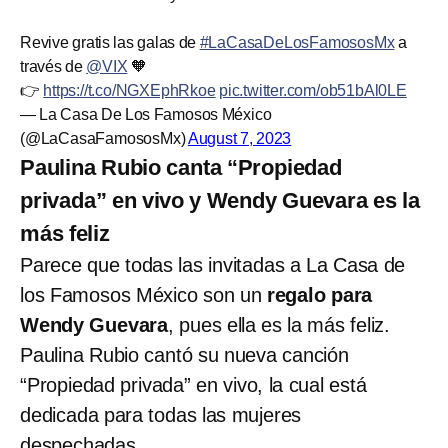
Revive gratis las galas de
#LaCasaDeLosFamososMx
a
través de
@VIX
🧡
👉
https://t.co/NGXEphRkoe
pic.twitter.com/ob51bAl0LE
— La Casa De Los Famosos México
(@LaCasaFamososMx)
August 7, 2023
Paulina Rubio canta “Propiedad
privada” en vivo y Wendy Guevara es la
más feliz
Parece que todas las invitadas a La Casa de
los Famosos México son un
regalo para
Wendy Guevara
, pues ella es la más feliz.
Paulina Rubio cantó su nueva canción
“Propiedad privada” en vivo, la cual está
dedicada para todas las mujeres
despechadas.