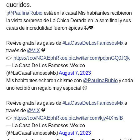
queridos.
¡
@PaulinaRubio
está en la casa! Mis habitantes recibieron
la visita sorpresa de La Chica Dorada en la semifinal y sus
caras de incredulidad fueron épicas 🤪💖
Revive gratis las galas de
#LaCasaDeLosFamososMx
a
través de
@VIX
🧡
👉
https://t.co/NGXEphRkoe
pic.twitter.com/pqpnGQ0JQk
— La Casa De Los Famosos México
(@LaCasaFamososMx)
August 7, 2023
Mis habitantes echaron chisme con
@PaulinaRubio
y cada
uno recibió un regalo muy especial 😊
Revive gratis las galas de
#LaCasaDeLosFamososMx
a
través de
@VIX
🧡
👉
https://t.co/NGXEphRkoe
pic.twitter.com/kjy4lXnsfB
— La Casa De Los Famosos México
(@LaCasaFamososMx)
August 7, 2023