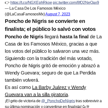
👉
https://t.co/NGXEphRkoe
pic.twitter.com/8fQ2NeQax9
— La Casa De Los Famosos México
(@LaCasaFamososMx)
August 7, 2023
Poncho de Nigris se convierte en
finalista; el público lo salvó con votos
Poncho de Nigris
llegará
hasta la final
de La
Casa de los Famosos México, gracias a que
los votos del público lo salvaron una vez más.
Siguiendo con la tradición del más votado,
Poncho de Nigris gritó de emoción y abrazó a
Wendy Guevara; seguro de que La Perdida
también volverá.
Es así como
La Barby Juárez y Wendy
Guevara van a la silla giratoria
.
¡El grito de victoria de
@_PonchoDeNigris
tras sobrevivir a
su última nominación y convertirse en finalista! 🥳🤘