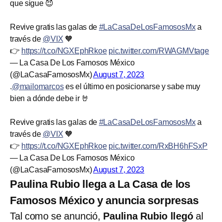
que sigue 😈
Revive gratis las galas de
#LaCasaDeLosFamososMx
a
través de
@VIX
🧡
👉
https://t.co/NGXEphRkoe
pic.twitter.com/RWAGMVtage
— La Casa De Los Famosos México
(@LaCasaFamososMx)
August 7, 2023
.
@mailomarcos
es el último en posicionarse y sabe muy
bien a dónde debe ir 🤘
Revive gratis las galas de
#LaCasaDeLosFamososMx
a
través de
@VIX
🧡
👉
https://t.co/NGXEphRkoe
pic.twitter.com/RxBH6hFSxP
— La Casa De Los Famosos México
(@LaCasaFamososMx)
August 7, 2023
Paulina Rubio llega a La Casa de los
Famosos México y anuncia sorpresas
Tal como se anunció,
Paulina Rubio llegó
al