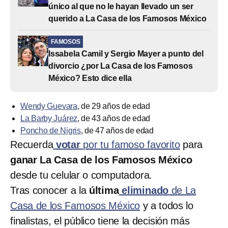
único al que no le hayan llevado un ser
querido a La Casa de los Famosos México
FAMOSOS
Issabela Camil y Sergio Mayer a punto del
divorcio ¿por La Casa de los Famosos
México? Esto dice ella
Wendy Guevara
, de 29 años de edad
La Barby Juárez
, de 43 años de edad
Poncho de Nigris
, de 47 años de edad
Recuerda
votar
por tu famoso favorito
para
ganar La Casa de los Famosos México
desde tu celular o computadora.
Tras conocer a la
última
eliminado
de La
Casa de los Famosos México
y a todos lo
finalistas, el público tiene la decisión más