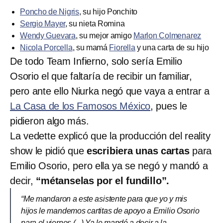
Poncho de Nigris
, su hijo Ponchito
Sergio Mayer
, su nieta Romina
Wendy Guevara
, su mejor amigo
Marlon Colmenarez
Nicola Porcella
, su mamá
Fiorella
y una carta de su hijo
De todo Team Infierno, solo sería Emilio
Osorio el que faltaría de recibir un familiar,
pero ante ello Niurka negó que vaya a entrar a
La Casa de los Famosos México
, pues le
pidieron algo más.
La vedette explicó que la producción del reality
show le pidió que
escribiera unas cartas
para
Emilio Osorio, pero ella ya se negó y mandó a
decir,
“métanselas por el fundillo”.
“Me mandaron a este asistente para que yo y mis
hijos le mandemos cartitas de apoyo a Emilio Osorio
para el viernes (...) Ya le mandé a decir a la