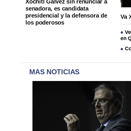
Xóchitl Gálvez sin renunciar a
senadora, es candidata
presidencial y la defensora de
Va 
los poderosos
Ve
en 
Co
MÁS NOTICIAS