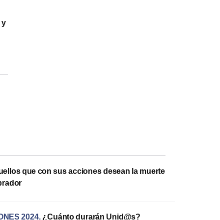
 y
ellos que con sus acciones desean la muerte
brador
ONES 2024
.
¿Cuánto durarán Unid@s?