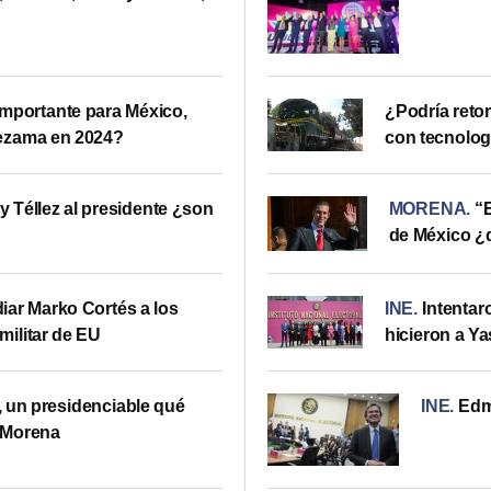
mportante para México,
¿Podría retor
Lezama en 2024?
con tecnolog
y Téllez al presidente ¿son
MORENA
.
“
de México ¿
iar Marko Cortés a los
INE
.
Intentar
militar de EU
hicieron a Y
 un presidenciable qué
INE
.
Edm
 Morena