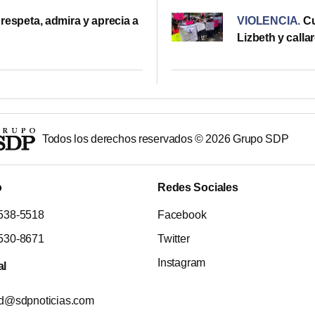
respeta, admira y aprecia a
VIOLENCIA
.
Cu
Lizbeth y calla
Todos los derechos reservados ©
2026
Grupo SDP
o
Redes Sociales
538-5518
Facebook
530-8671
Twitter
Instagram
al
ad@sdpnoticias.com