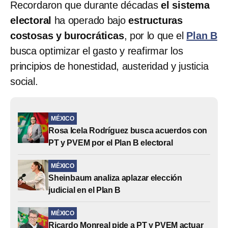
Recordaron que durante décadas
el sistema
electoral
ha operado bajo
estructuras
costosas y burocráticas
, por lo que el
Plan B
busca optimizar el gasto y reafirmar los
principios de honestidad, austeridad y justicia
social.
MÉXICO
Rosa Icela Rodríguez busca acuerdos con
PT y PVEM por el Plan B electoral
MÉXICO
Sheinbaum analiza aplazar elección
judicial en el Plan B
MÉXICO
Ricardo Monreal pide a PT y PVEM actuar