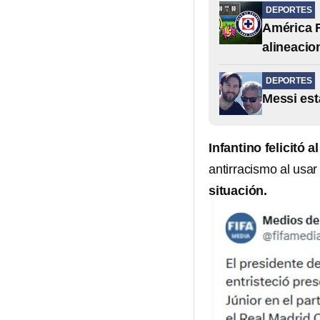
DEPORTES
América F
alineacio
DEPORTES
Messi est
Infantino felicitó a
antirracismo al usar
situación.