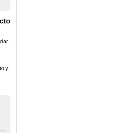
acto
ciar
mo y
l