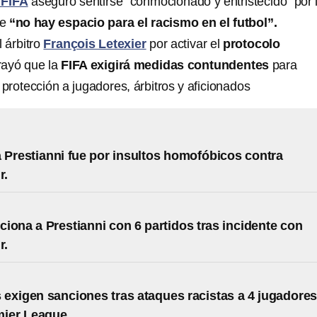
 FIFA
aseguró sentirse “conmocionado y entristecido” por 
ue
“no hay espacio para el racismo en el futbol”.
al árbitro
François Letexier
por activar el
protocolo
rayó que la
FIFA exigirá medidas contundentes
para
 protección a jugadores, árbitros y aficionados
 Prestianni fue por insultos homofóbicos contra
r.
iona a Prestianni con 6 partidos tras incidente con
r.
s exigen sanciones tras ataques racistas a 4 jugadore
mier League