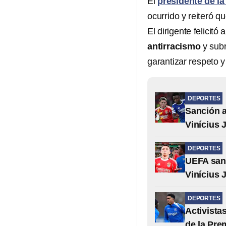
El
presidente de la
ocurrido y reiteró q
El dirigente felicitó 
antirracismo
y sub
garantizar respeto y
DEPORTES
Sanción a
Vinícius J
DEPORTES
UEFA sanc
Vinícius J
DEPORTES
Activista
de la Pre