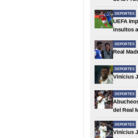
DEPORTES
UEFA impo
insultos a
DEPORTES
Real Madr
DEPORTES
Vinícius 
DEPORTES
Abucheos 
del Real 
DEPORTES
Vinícius 