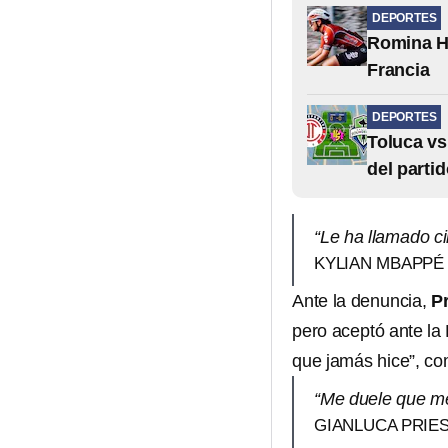
DEPORTES
Romina Hi
Francia
DEPORTES
Toluca vs
del parti
“Le ha llamado c
KYLIAN MBAPPÉ
Ante la denuncia,
P
pero aceptó ante la
que jamás hice”, co
“Me duele que me
GIANLUCA PRIE