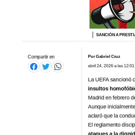
SANCIÓN A PRESTI
Por
Gabriel Cruz
Compartir en
abril 24, 2026 a las 12:
La UEFA sancionó co
insultos homofóbic
Madrid en febrero d
Aunque inicialment
aclaró que la conduc
El reglamento discip
ataques a la dign