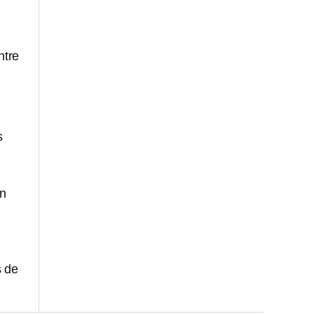
ntre
s
on
s de