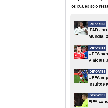
los cuales solo rest
DEPORTES
IFAB apru
Mundial 
DEPORTES
UEFA sanc
Vinícius J
DEPORTES
UEFA impo
insultos a
DEPORTES
FIFA cond