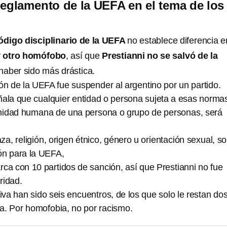
reglamento de la UEFA en el tema de los
código disciplinario de la UEFA
no establece diferencia e
 y otro homófobo
, así que
Prestianni no se salvó de la
haber sido más drástica.
ón de la UEFA fue suspender al argentino por un partido.
ñala que cualquier entidad o persona sujeta a esas norma
ignidad humana de una persona o grupo de personas, será
raza, religión, origen étnico, género u orientación sexual, s
ón para la UEFA,
ca con 10 partidos de sanción, así que Prestianni no fue
ridad.
tiva han sido seis encuentros, de los que solo le restan do
a. Por homofobia, no por racismo.