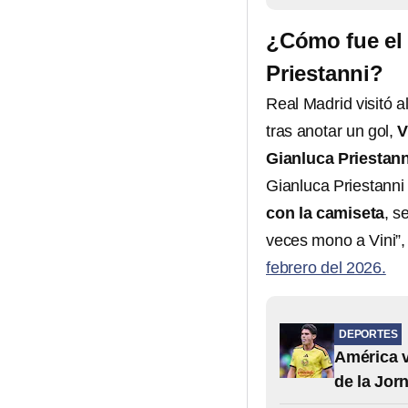
¿Cómo fue el 
Priestanni?
Real Madrid visitó 
tras anotar un gol,
V
Gianluca Priestann
Gianluca Priestanni 
con la camiseta
, s
veces mono a Vini”,
febrero del 2026.
DEPORTES
América v
de la Jor