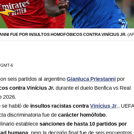
ANNI FUE POR INSULTOS HOMOFÓBICOS CONTRA VINÍCIUS JR.
(AP
01 GMT-6
n seis partidos al argentino
Gianluca Priestanni
por
os contra Vinícius Jr.
durante el duelo Benfica vs Real
e 2026.
e se habló de
insultos racistas contra
Vinícius Jr
., UEF
ta discriminatoria fue de
carácter homófobo
.
linario establece
sanciones de hasta 10 partidos por
idad humana
, pero la decisión final fue de seis encuentros,