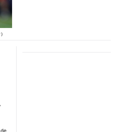
 )
A
 de