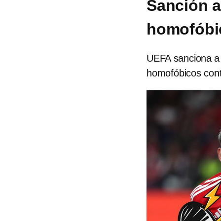
Sanción a
homofóbic
UEFA sanciona a G
homofóbicos cont