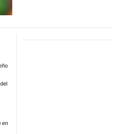
leño
 del
e en