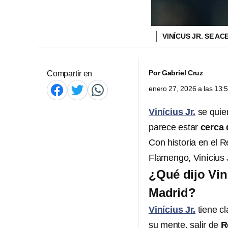
VINÍCUS JR. SE A
Por
Gabriel Cruz
Compartir en
enero 27, 2026 a las 13
Vinícius Jr.
se quie
parece estar
cerca 
Con historia en el 
Flamengo, Vinícius 
¿Qué dijo Viní
Madrid?
Vinícius Jr.
tiene cl
su mente, salir de
R