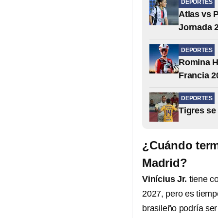
DEPORTES
Atlas vs 
Jornada 2
DEPORTES
Romina Hi
Francia 2
DEPORTES
Tigres se
¿Cuándo termi
Madrid?
Vinícius Jr.
tiene c
2027, pero es tiemp
brasileño podría ser