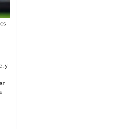
JOS
e, y
ían
a