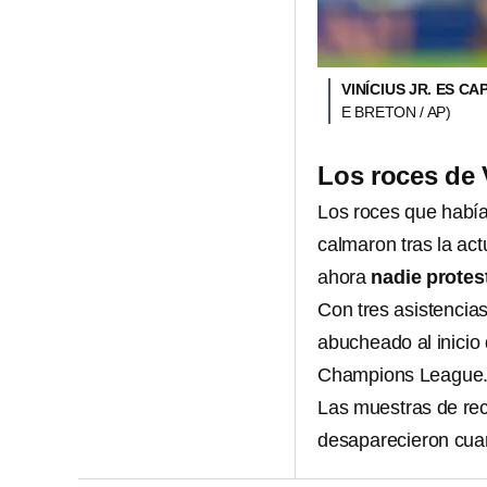
VINÍCIUS JR. ES 
E BRETON / AP)
Los roces de 
Los roces que habí
calmaron tras la ac
ahora
nadie protes
Con tres asistencias 
abucheado al inicio
Champions League
Las muestras de re
desaparecieron cuan