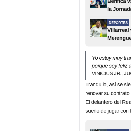
Benfica v
la Jorna
DEPORTES
Villarrea
Merengues
Yo estoy muy tran
porque soy feliz 
VINÍCIUS JR., 
Tranquilo, así se si
renovar su contrato 
El delantero del Re
sueño de jugar con 