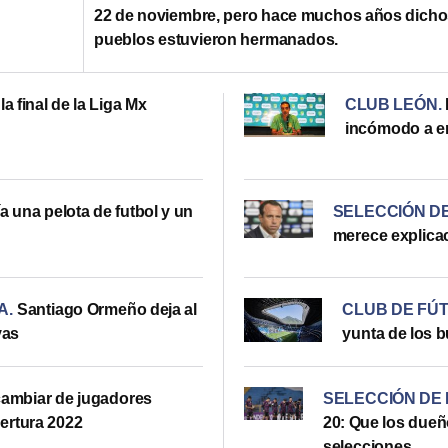
22 de noviembre, pero hace muchos años dich
pueblos estuvieron hermanados.
la final de la Liga Mx
CLUB LEÓN
.
incómodo a e
 una pelota de futbol y un
SELECCIÓN DE
merece explicac
A
.
Santiago Ormeño deja al
CLUB DE FÚ
vas
yunta de los 
cambiar de jugadores
SELECCIÓN DE 
ertura 2022
20: Que los dueñ
selecciones