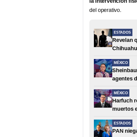
la intervención fí
del operativo.
ESTADOS
Revelan q
Chihuah
MÉXICO
Sheinbaum
agentes d
MÉXICO
Harfuch r
muertos 
ESTADOS
PAN niega