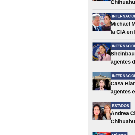
Chihuahua
INTERNACIO
Michael 
la CIA en
INTERNACIO
Sheinbaum
agentes d
INTERNACIO
Casa Blan
agentes 
ESTADOS
Andrea C
Chihuahu