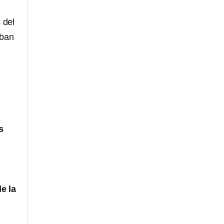
 del
aban
s
de la