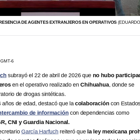
RESENCIA DE AGENTES EXTRANJEROS EN OPERATIVOS
(EDUARDO
55 GMT-6
uch
subrayó el 22 de abril de 2026 que
no hubo participa
jeros
en el operativo realizado en
Chihuahua
, donde se
atorio de drogas sintéticas.
44 años de edad, destacó que la
colaboración
con Estado
ntercambio de información
con dependencias como
R, CNI y Guardia Nacional.
ecretario
García Harfuch
reiteró que
la ley mexicana pro