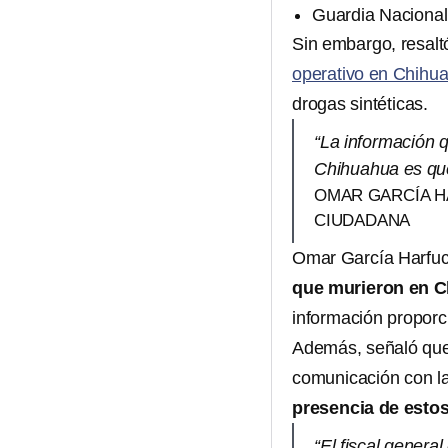
Guardia Nacional
Sin embargo, resaltó
operativo en Chihu
drogas sintéticas.
“La información 
Chihuahua es que
OMAR GARCÍA H
CIUDADANA
Omar García Harfuc
que murieron en Ch
información proporc
Además, señaló que 
comunicación con l
presencia de esto
“El fiscal gener