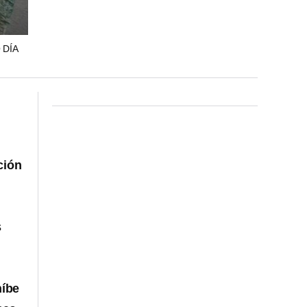
 DÍA
ción
s
híbe