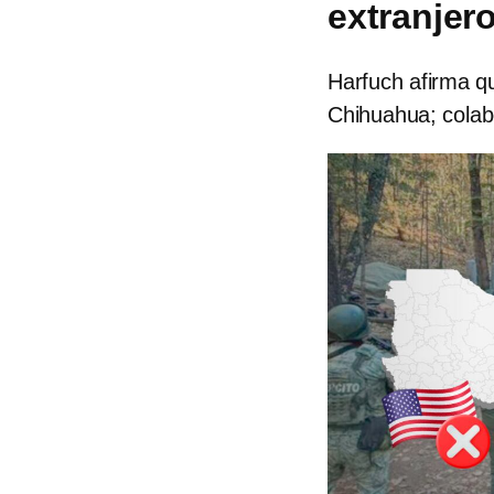
extranjer
Harfuch afirma q
Chihuahua; colab