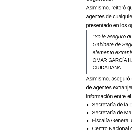
Asimismo, reiteró q
agentes de cualquier
presentado en los o
“Yo le aseguro q
Gabinete de Segu
elemento extranje
OMAR GARCÍA H
CIUDADANA
Asimismo, aseguró q
de agentes extranje
información entre e
Secretaría de la
Secretaría de Ma
Fiscalía General
Centro Nacional d