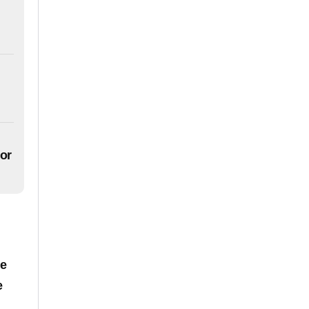
or
de
e