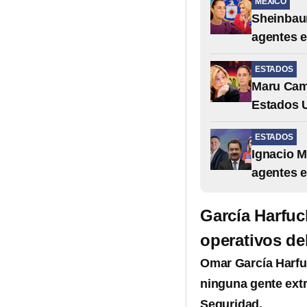
MÉXICO
Sheinbau
agentes 
ESTADOS
Maru Cam
Estados 
ESTADOS
Ignacio M
agentes 
García Harfuc
operativos de
Omar García Harf
ninguna gente ext
Seguridad.