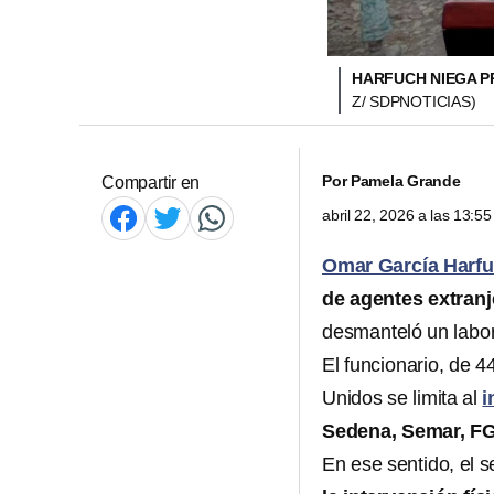
HARFUCH NIEGA P
Z/ SDPNOTICIAS)
Por
Pamela Grande
Compartir en
abril 22, 2026 a las 13:
Omar García Harf
de agentes extran
desmanteló un labor
El funcionario, de 
Unidos se limita al
i
Sedena, Semar, FG
En ese sentido, el s