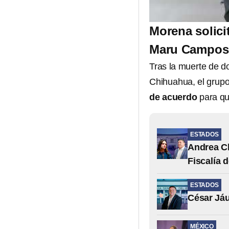
Morena solici
Maru Campos 
Tras la muerte de d
Chihuahua, el grup
de acuerdo
para q
ESTADOS
Andrea Ch
Fiscalía 
ESTADOS
César Jáu
MÉXICO