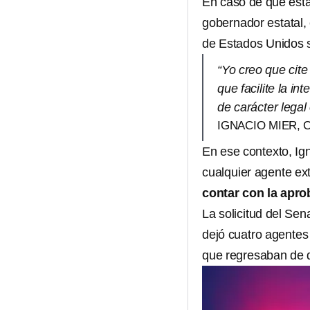
En caso de que esta
gobernador estatal,
de Estados Unidos s
“Yo creo que cite
que facilite la i
de carácter legal 
IGNACIO MIER,
En ese contexto, Ig
cualquier agente ex
contar con la apr
La solicitud del Sen
dejó cuatro agente
que regresaban de d