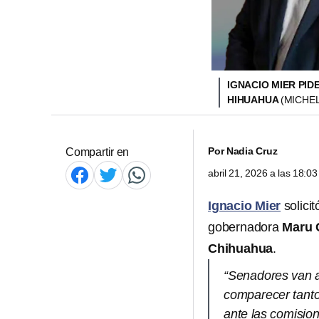
IGNACIO MIER PI
HIHUAHUA
(MICHE
Por
Nadia Cruz
Compartir en
abril 21, 2026 a las 18:
Ignacio Mier
solicit
gobernadora
Maru
Chihuahua
.
“Senadores van a
comparecer tanto
ante las comisio