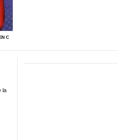
EN C
 la
n