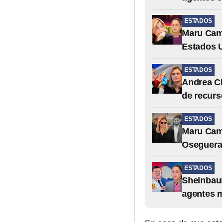
ESTADOS
Maru Cam
Estados 
ESTADOS
Andrea C
de recurs
ESTADOS
Maru Cam
Oseguera,
ESTADOS
Sheinbaum
agentes 