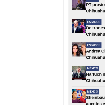
PT presi
Chihuah
ESTADOS
Beltrones
Chihuah
ESTADOS
Andrea C
Chihuahu
MÉXICO
Harfuch n
Chihuah
MÉXICO
Sheinbau
agentes 