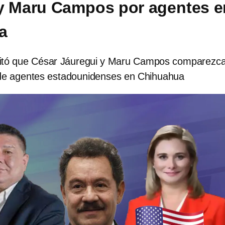
y Maru Campos por agentes e
a
icitó que César Jáuregui y Maru Campos comparezc
 de agentes estadounidenses en Chihuahua