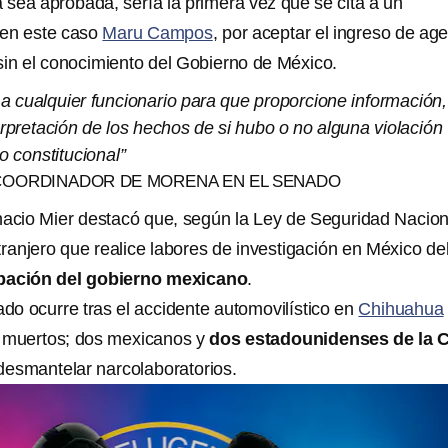
 sea aprobada, sería la primera vez que se cita a un
 en este caso
Maru Campos
, por aceptar el ingreso de ag
in el conocimiento del Gobierno de México.
 a cualquier funcionario para que proporcione información,
nterpretación de los hechos de si hubo o no alguna violación
o constitucional”
 COORDINADOR DE MORENA EN EL SENADO
nacio Mier destacó que, según la Ley de Seguridad Nacion
tranjero que realice labores de investigación en México d
obación del gobierno mexicano
.
ado ocurre tras el accidente automovilístico en
Chihuahua
s muertos; dos mexicanos y
dos estadounidenses de la 
esmantelar narcolaboratorios.