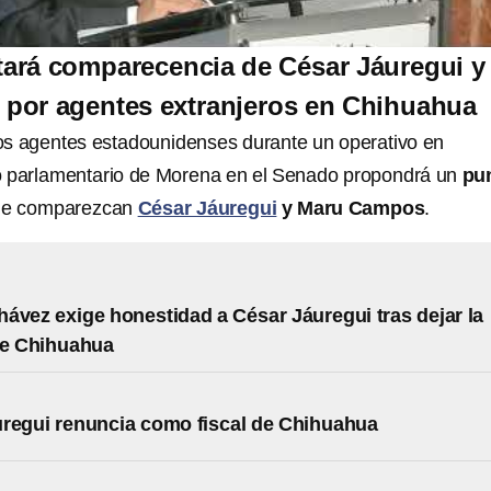
tará comparecencia de César Jáuregui y
por agentes extranjeros en Chihuahua
os agentes estadounidenses durante un operativo en
o parlamentario de Morena en el Senado propondrá un
pu
ue comparezcan
César Jáuregui
y Maru Campos
.
ávez exige honestidad a César Jáuregui tras dejar la
de Chihuahua
regui renuncia como fiscal de Chihuahua