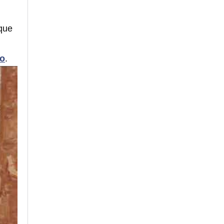
 que
co
.