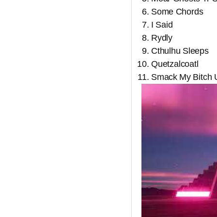
Some Chords
I Said
Rydly
Cthulhu Sleeps
Quetzalcoatl
Smack My Bitch 