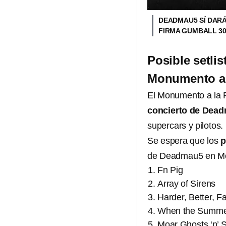
DEADMAU5 SÍ DARÁ
FIRMA GUMBALL 3
Posible setli
Monumento a l
El Monumento a la R
concierto de Dea
supercars y pilotos.
Se espera que los
p
de Deadmau5 en Mon
Fn Pig
Array of Sirens
Harder, Better, F
When the Summe
Moar Ghosts ‘n’ S