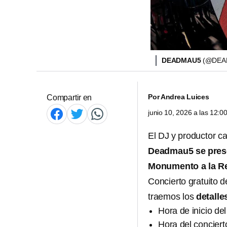
DEADMAU5
(@DEA
Por
Andrea Luices
Compartir en
junio 10, 2026 a las 12:
El DJ y productor 
Deadmau5 se pres
Monumento a la R
Concierto gratuito 
traemos los
detalle
Hora de inicio del
Hora del conciert