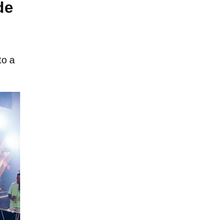
de
to a