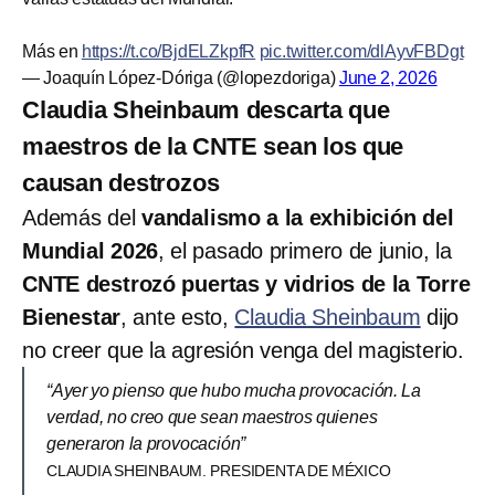
Más en
https://t.co/BjdELZkpfR
pic.twitter.com/dlAyvFBDgt
— Joaquín López-Dóriga (@lopezdoriga)
June 2, 2026
Claudia Sheinbaum descarta que
maestros de la CNTE sean los que
causan destrozos
Además del
vandalismo a la exhibición del
Mundial 2026
, el pasado primero de junio, la
CNTE destrozó puertas y vidrios de la Torre
Bienestar
, ante esto,
Claudia Sheinbaum
dijo
no creer que la agresión venga del magisterio.
“Ayer yo pienso que hubo mucha provocación. La
verdad, no creo que sean maestros quienes
generaron la provocación”
CLAUDIA SHEINBAUM. PRESIDENTA DE MÉXICO