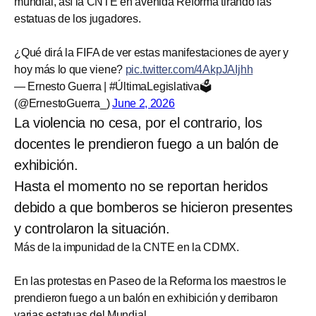
mundial, así la CNTE en avenida Reforma tirando las
estatuas de los jugadores.
¿Qué dirá la FIFA de ver estas manifestaciones de ayer y
hoy más lo que viene?
pic.twitter.com/4AkpJAIjhh
— Ernesto Guerra | #ÚltimaLegislativa🗳️
(@ErnestoGuerra_)
June 2, 2026
La violencia no cesa, por el contrario, los
docentes le prendieron fuego a un balón de
exhibición.
Hasta el momento no se reportan heridos
debido a que bomberos se hicieron presentes
y controlaron la situación.
Más de la impunidad de la CNTE en la CDMX.
En las protestas en Paseo de la Reforma los maestros le
prendieron fuego a un balón en exhibición y derribaron
varias estatuas del Mundial.