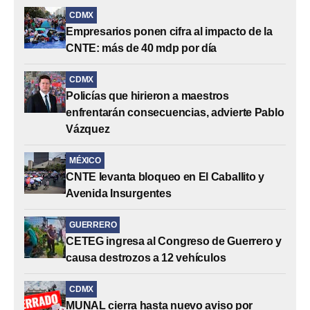
CDMX
Empresarios ponen cifra al impacto de la
CNTE: más de 40 mdp por día
CDMX
Policías que hirieron a maestros
enfrentarán consecuencias, advierte Pablo
Vázquez
MÉXICO
CNTE levanta bloqueo en El Caballito y
Avenida Insurgentes
GUERRERO
CETEG ingresa al Congreso de Guerrero y
causa destrozos a 12 vehículos
CDMX
MUNAL cierra hasta nuevo aviso por