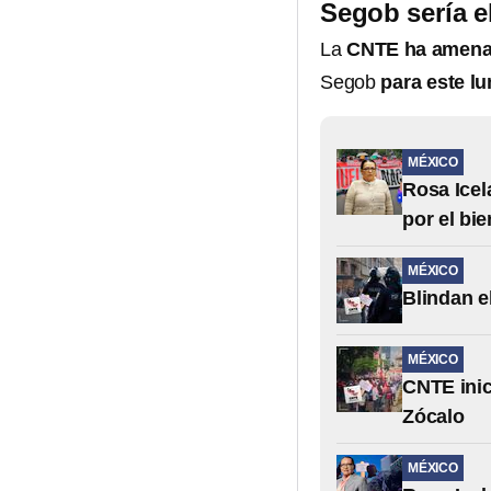
Segob sería el
La
CNTE ha amenaz
Segob
para este lu
MÉXICO
Rosa Icel
por el bi
MÉXICO
Blindan e
MÉXICO
CNTE inic
Zócalo
MÉXICO