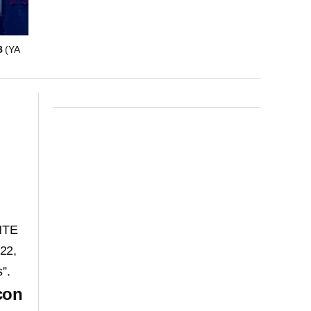
B
(YA
CNTE
 22,
”.
con