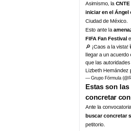
Asimismo, la
CNTE 
iniciar en el Ánge
Ciudad de México.
Esto ante la
amenaza
FIFA Fan Festival
e
🔎 ¡Caos a la vista
llegar a un acuerdo
que las autoridades 
Lizbeth Hernández
— Grupo Fórmula (@
Estas son las
concretar con
Ante la convocatori
buscar concretar 
petitorio.