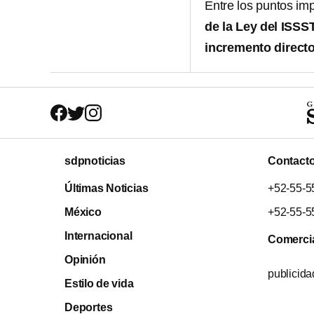
Entre los puntos im
de la Ley del ISSS
incremento directo
sdpnoticias
Contact
Últimas Noticias
+52-55-5
México
+52-55-5
Internacional
Comerci
Opinión
publicid
Estilo de vida
Deportes