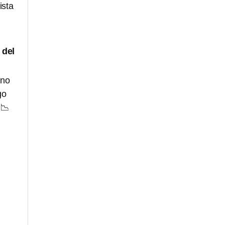
ista
a
 del
 no
go
 📉