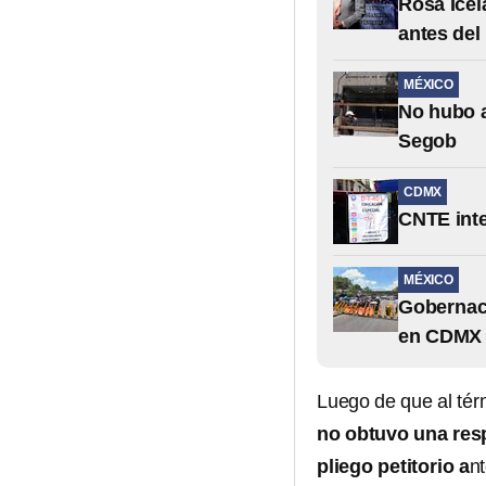
Rosa Icel
antes del
MÉXICO
No hubo a
Segob
CDMX
CNTE inte
MÉXICO
Gobernaci
en CDMX
Luego de que al tér
no obtuvo una resp
pliego petitorio a
nt