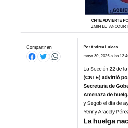
CNTE ADVIERTE P
ZMIN BETANCOURT
Por
Andrea Luices
Compartir en
mayo 30, 2026 a las 12:
La Sección 22 de la
(CNTE) advirtió po
Secretaría de Gob
Amenaza de huelg
y Segob el día de ay
Yenny Aracely Pére
La huelga nac