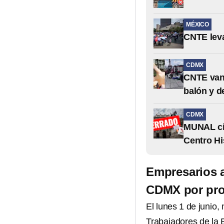
MÉXICO
CNTE leva
CDMX
CNTE van
balón y d
CDMX
MUNAL cie
Centro Hi
Empresarios a
CDMX por pro
El lunes 1 de junio,
Trabajadores de la 