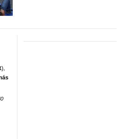
X
),
más
40