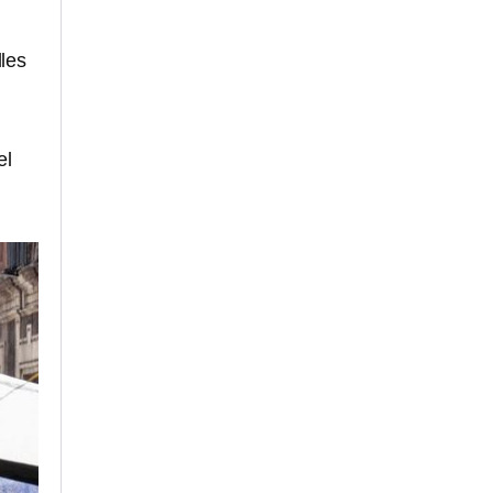
les
el