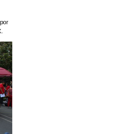
 por
X.