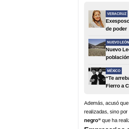
VERACRUZ
Exesposo 
de poder
NUEVO LEÓ
Nuevo Leó
población
MÉXICO
“Te arreb
Fierro a 
Además, acusó que l
realizadas, sino po
negro”
que ha real