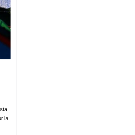
sta
r la