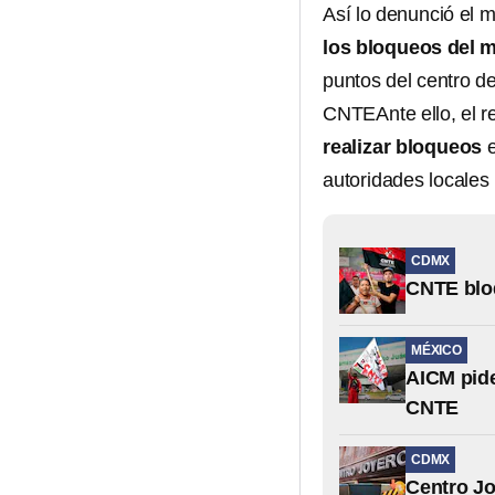
Así lo denunció el m
los bloqueos del m
puntos del centro d
CNTEAnte ello, el r
realizar bloqueos
e
autoridades locales
CDMX
CNTE bloq
MÉXICO
AICM pide
CNTE
CDMX
Centro Jo