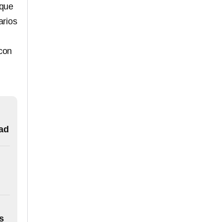
 que
arios
con
s
dad
s