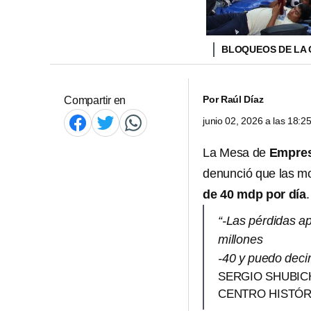
BLOQUEOS DE LA 
Por
Raúl Díaz
Compartir en
junio 02, 2026 a las 18:
La Mesa de
Empres
denunció que las mo
de 40 mdp por día
.
“-Las pérdidas a
millones
-40 y puedo deci
SERGIO SHUBIC
CENTRO HISTÓR