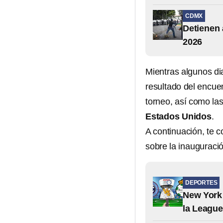
CDMX
Detienen 
2026
Mientras algunos dia
resultado del encuen
torneo, así como la
Estados Unidos
.
A continuación, te 
sobre la inauguraci
DEPORTES
New York 
la Leagu