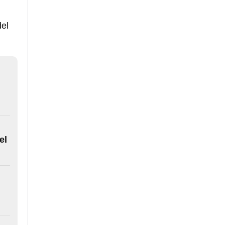
del
el