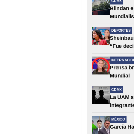
CDMX
Blindan e
Mundialis
DEPORTES
Sheinbaum
“Fue deci
INTERNACIO
Prensa br
Mundial
CDMX
La UAM se
integrant
MÉXICO
García Ha