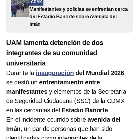
CDMX
Manifestantes y policías se enfrentan cerca
del Estadio Banorte sobre Avenida del
Imán
UAM lamenta detención de dos
integrantes de su comunidad
universitaria
Durante la
inauguración
del Mundial 2026
,
se destó un
enfrentamiento entre
manifestantes
y elementos de la Secretaría
de Seguridad Ciudadana (SSC) de la CDMX
en las cercanías del
Estadio Banorte
.
En el incidente ocurrido sobre
avenida del
Imán
, un par de personas que han sido
identificadas como integrantes de la