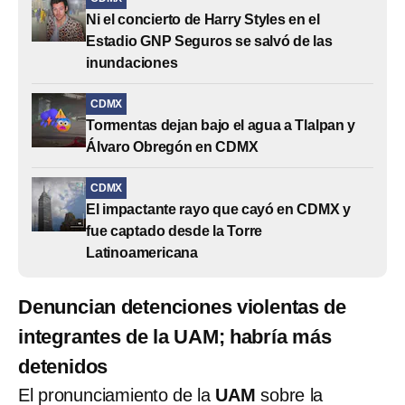
Ni el concierto de Harry Styles en el
Estadio GNP Seguros se salvó de las
inundaciones
CDMX
Tormentas dejan bajo el agua a Tlalpan y
Álvaro Obregón en CDMX
CDMX
El impactante rayo que cayó en CDMX y
fue captado desde la Torre
Latinoamericana
Denuncian detenciones violentas de
integrantes de la UAM; habría más
detenidos
El pronunciamiento de la
UAM
sobre la