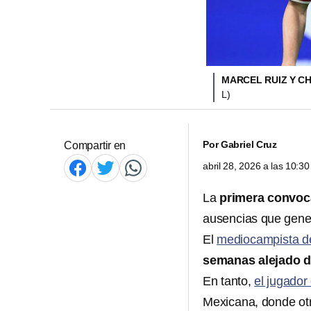
MARCEL RUIZ Y C
L)
Por
Gabriel Cruz
Compartir en
abril 28, 2026 a las 10:
La
primera convoc
ausencias que gene
El
mediocampista de
semanas alejado d
En tanto,
el jugador
Mexicana, donde otr