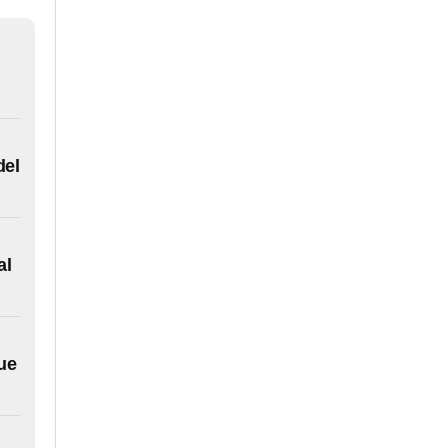
l
del
al
ue