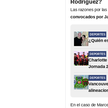
Rodríguez?
Las razones por la
convocados por Jav
DEPORTES
¿Quién es
DEPORTES
Charlotte
Jornada 2
DEPORTES
Vancouver
alineacio
En el caso de Marce