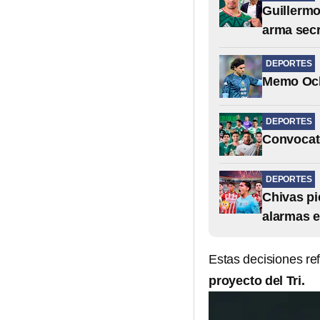
Guillermo
arma secr
DEPORTES
Memo Och
DEPORTES
Convocato
DEPORTES
Chivas pi
alarmas e
Estas decisiones ref
proyecto del Tri.