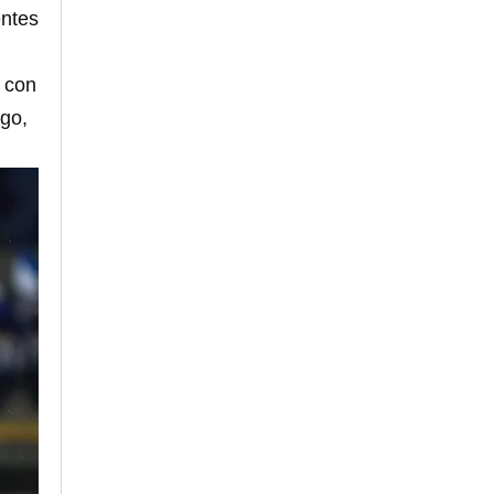
entes
l con
lgo,