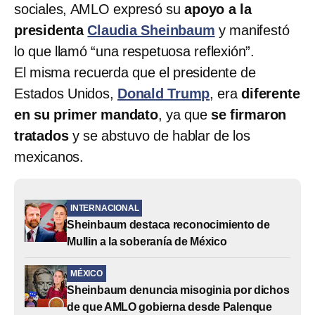
sociales, AMLO expresó su
apoyo a la
presidenta
Claudia Sheinbaum
y manifestó
lo que llamó “una respetuosa reflexión”.
El misma recuerda que el presidente de
Estados Unidos,
Donald Trump
, era
diferente
en su primer mandato
, ya que
se firmaron
tratados
y se abstuvo de hablar de los
mexicanos.
INTERNACIONAL
Sheinbaum destaca reconocimiento de
Mullin a la soberanía de México
MÉXICO
Sheinbaum denuncia misoginia por dichos
de que AMLO gobierna desde Palenque