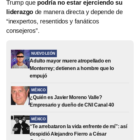
Trump que
podría no estar ejerciendo su
liderazgo
de manera directa y depende de
“inexpertos, resentidos y fanáticos
consejeros”.
NUEVO LEÓN
Adulto mayor muere atropellado en
Monterrey; detienen a hombre que lo
empujó
MÉXICO
¿Quién es Javier Moreno Valle?
Empresario y dueño de CNI Canal 40
MÉXICO
“Te arrebataron la vida enfrente de mí”: así
despidió Alejandro Fierro a César