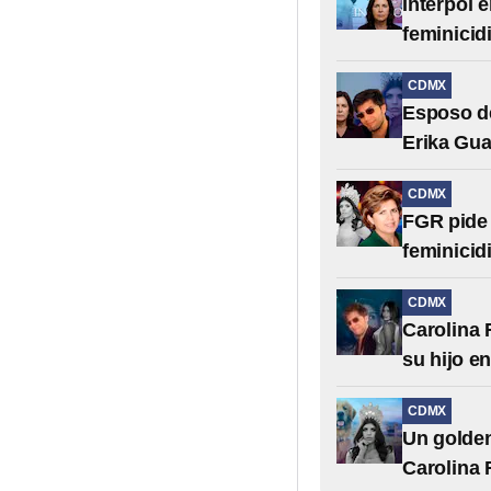
Interpol 
feminicid
CDMX
Esposo de
Erika Gua
CDMX
FGR pide 
feminicid
CDMX
Carolina 
su hijo e
CDMX
Un golden 
Carolina 