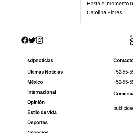
Hasta el momento
n
Carolina Flores.
sdpnoticias
Contact
Últimas Noticias
+52-55-5
México
+52-55-5
Internacional
Comerci
Opinión
publicid
Estilo de vida
Deportes
Negocios