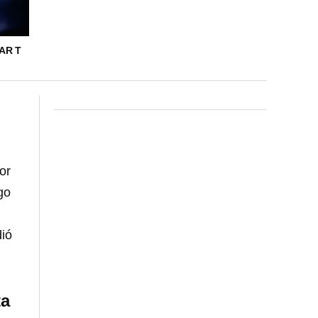
AR T
or
go
dió
ta