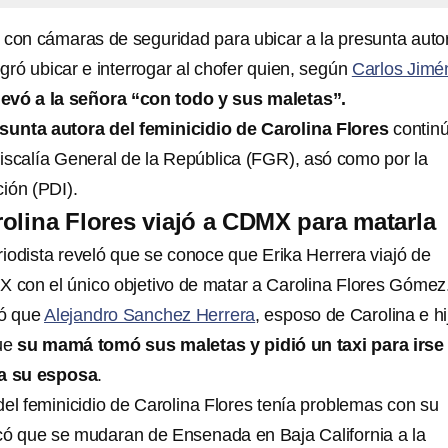
 con cámaras de seguridad para ubicar a la presunta auto
logró ubicar e interrogar al chofer quien, según
Carlos Jimé
levó a la señora “con todo y sus maletas”.
esunta autora del feminicidio de Carolina Flores
contin
Fiscalía General de la República (FGR), asó como por la
ción (PDI).
olina Flores viajó a CDMX para matarla
eriodista reveló que se conoce que Erika Herrera viajó de
con el único objetivo de matar a Carolina Flores Gómez
ió que
Alejandro Sanchez Herrera
, esposo de Carolina e hi
que
su mamá tomó sus maletas y pidió un taxi para irse
a su esposa
.
del feminicidio de Carolina Flores tenía problemas con su
có que se mudaran de Ensenada en Baja California a la