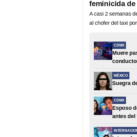
feminicida de
A casi 2 semanas d
al chofer del taxi p
CDMX
Muere pas
conductor
MÉXICO
Suegra de
CDMX
Esposo de
antes del
INTERNACIO