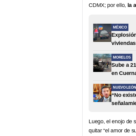
CDMX; por ello,
la 
MÉXICO
Explosión
viviendas
MORELOS
Sube a 21
en Cuern
NUEVO LEÓ
“No exist
señalami
Luego, el enojo de s
quitar “el amor de 