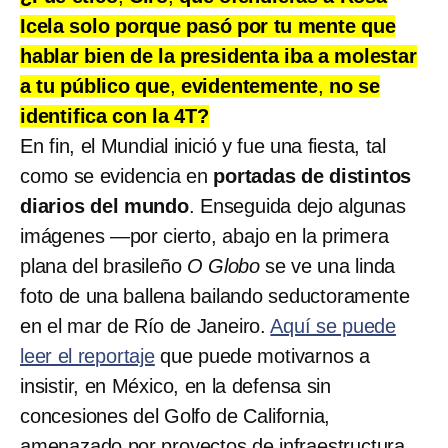
Icela solo porque pasó por tu mente que
hablar bien de la presidenta iba a molestar
a tu público que
,
evidentemente
,
no se
identifica con la 4T?
En fin, el Mundial inició y fue una fiesta, tal
como se evidencia en
portadas de distintos
diarios del mundo
. Enseguida dejo algunas
imágenes —por cierto, abajo en la primera
plana del brasileño
O Globo
se ve una linda
foto de una ballena bailando seductoramente
en el mar de Río de Janeiro.
Aquí se puede
leer el reportaje
que puede motivarnos a
insistir, en México, en la defensa sin
concesiones del Golfo de California,
amenazado por proyectos de infraestructura