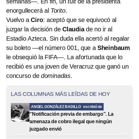
semanas—. En fin, un
tuit
de la presidenta
enorgullecerá al
Torito
.
Vuelvo a
Ciro
: aceptó que se equivocó al
juzgar la decisión de
Claudia
de no ir al
Estadio Azteca. Sin duda ella acertó al regalar
su boleto —el número 001, que a
Sheinbaum
le obsequió la FIFA—. La afortunada que lo
recibió es una joven de Veracruz que ganó un
concurso de
dominadas
.
LAS COLUMNAS MÁS LEÍDAS DE HOY
ANGEL GONZÁLEZ BADILLO
escribió de
“Notificación previa de embargo”. La
amenaza de cobro ilegal que ningún
juzgado envió