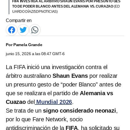
FIFA INVESTIGA AL ÁRBITRO SHAUN EVANS POR PRESUNTO GES
TO DE PODER BLANCO ANTES DEL ALEMANIA VS. CURAZAO
(ED
UARDO DÍAZ/SDPNOTICIAS)
Compartir en
Por
Pamela Grande
junio 15, 2026 a las 08:47 GMT-6
La FIFA inició una investigación contra el
árbitro australiano
Shaun Evans
por realizar
un presunto gesto de “poder Blanco” antes de
que se realizara el partido de
Alemania vs
Cuazao
del
Mundial 2026
.
Se trata de un
signo considerado neonazi
,
por lo que Fare Network, socio
antidiscriminación de la
FIFA
, ha solicitado su