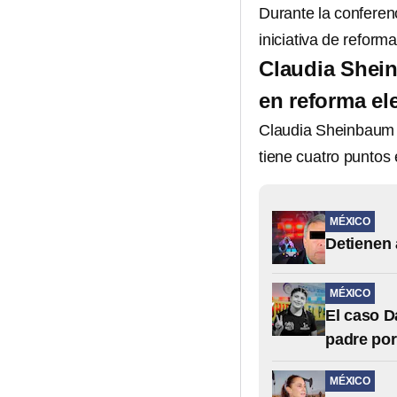
Durante la conferen
iniciativa de reform
Claudia Shein
en reforma el
Claudia Sheinbaum y
tiene cuatro puntos 
MÉXICO
Detienen 
MÉXICO
El caso D
padre po
MÉXICO