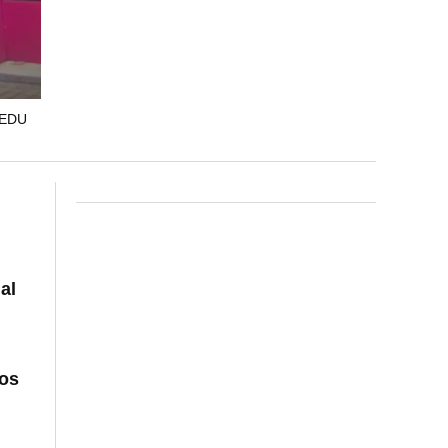
(EDU
al
ros