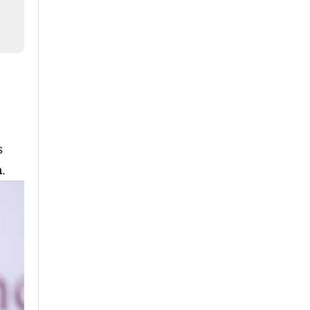
s
a
.