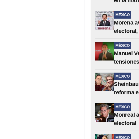
en la ma
MÉXICO
Morena av
electoral,
MÉXICO
Manuel Ve
tensiones
MÉXICO
Sheinbaum
reforma e
MÉXICO
Monreal a
electoral
MÉXICO