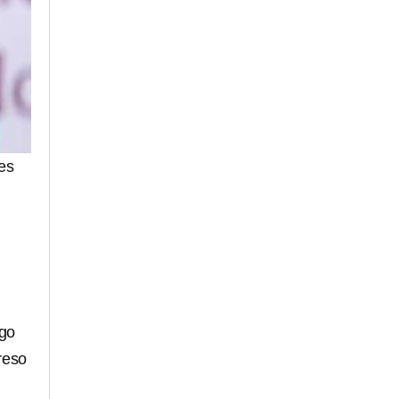
es
rgo
reso