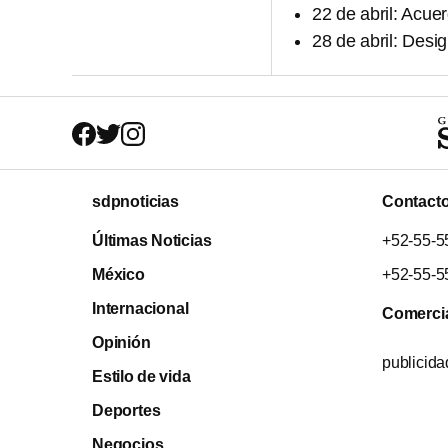
22 de abril: Acue
28 de abril: Desi
sdpnoticias
Contact
Últimas Noticias
+52-55-5
México
+52-55-5
Internacional
Comerci
Opinión
publicid
Estilo de vida
Deportes
Negocios