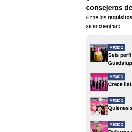
consejeros de
Entre los
requisito
se encuentran:
MÉXICO
Seis perf
Guadalup
MÉXICO
Crece lis
MÉXICO
Quiénes s
MÉXICO