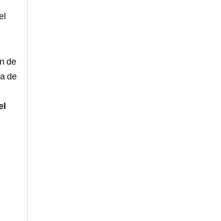
el
ón de
na de
el