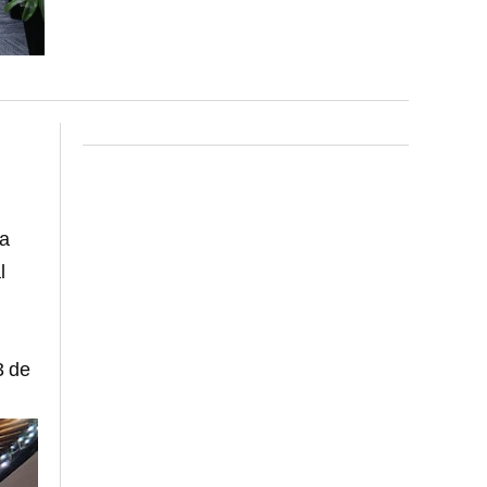
 a
l
3 de