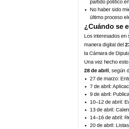
partido político e
No haber sido mie
último proceso ele
¿Cuándo se el
Los interesados en 
manera digital del
2
la Cámara de Diput
Una vez hecho esto,
28 de abril
, según d
27 de marzo: En
7 de abril: Aplic
9 de abril: Public
10–12 de abril: E
13 de abril: Cale
14–16 de abril: R
20 de abril: Lista