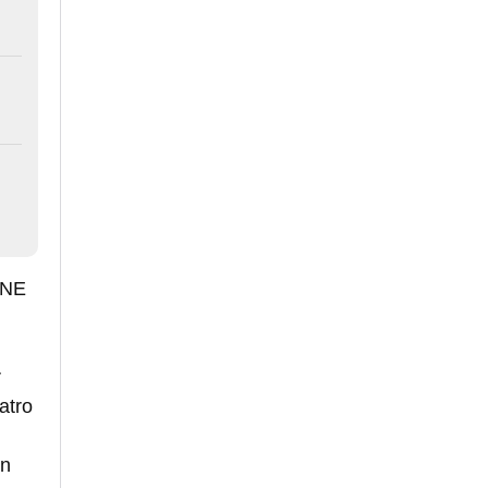
 INE
r
atro
ún