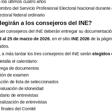
n los últimos cuatro años
mbro del Servicio Profesional Electoral Nacional durante 
ctoral federal ordinario
egirán a los consejeros del INE?
ser consejeros del INE deberán entregar su documentaci
3 al 25 de marzo de 2026
, en el sitio
INE 2026
de la pági
ados.
 a más tardar los tres consejeros del INE serán
elegidos 
etalla el calendario:
trega de documentos
ación de examen
ación de lista de seleccionados
valuación de idoneidad
ndario de entrevistas
ealización de entrevistas
s finales del Comité