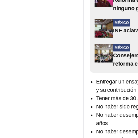
Reforma e
ninguno g
MÉXICO
INE aclar
MÉXICO
Consejero
reforma e
Entregar un ensay
y su contribución
Tener más de 30 
No haber sido re
No haber desempe
años
No haber desempe