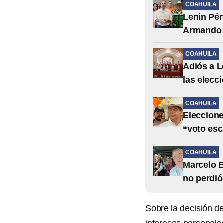
COAHUILA
Lenin Pér
Armando G
COAHUILA
Adiós a L
las elecc
COAHUILA
Eleccione
“voto esco
COAHUILA
Marcelo 
no perdió
Sobre la decisión d