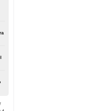
ra
l
o
r