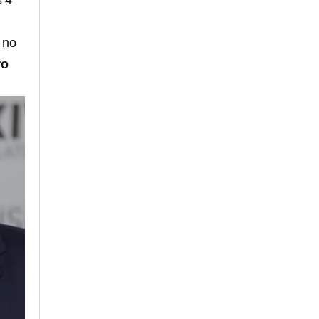
s 4
 no
ro