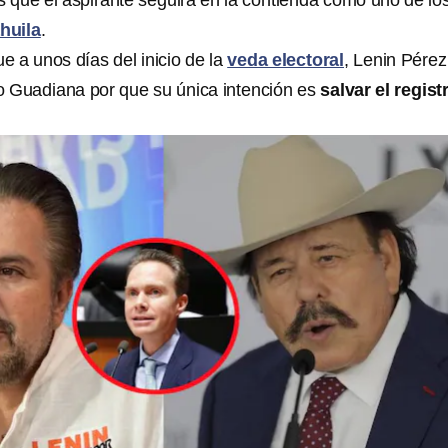
s que el aspirante seguirá en la contienda como uno de lo
huila
.
e a unos días del inicio de la
veda electoral
, Lenin Pérez
 Guadiana por que su única intención es
salvar el regist