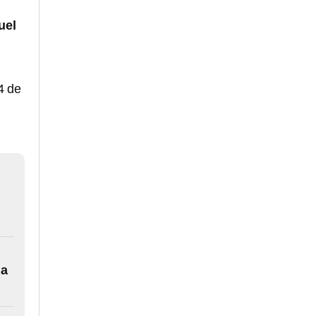
uel
4 de
úa