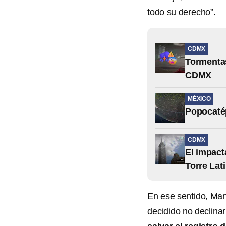
todo su derecho”.
CDMX
Tormentas
CDMX
MÉXICO
Popocatép
CDMX
El impact
Torre Lat
En ese sentido, Man
decidido no declina