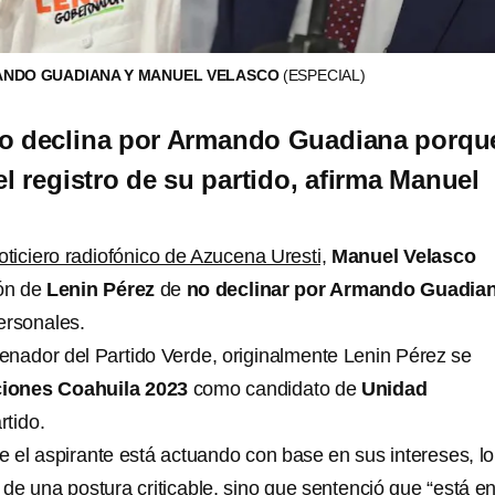
MANDO GUADIANA Y MANUEL VELASCO
(ESPECIAL)
no declina por Armando Guadiana porqu
el registro de su partido, afirma Manuel
oticiero radiofónico de Azucena Uresti,
Manuel Velasco
ión de
Lenin Pérez
de
no declinar por Armando Guadia
ersonales.
enador del Partido Verde, originalmente Lenin Pérez se
ciones Coahuila 2023
como candidato de
Unidad
rtido.
e el aspirante está actuando con base en sus intereses, lo
ta de una postura criticable, sino que sentenció que “está e