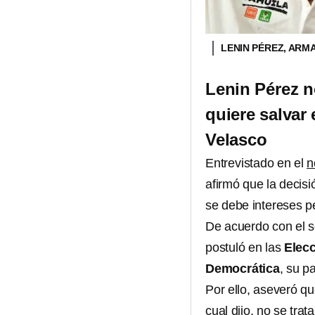
LENIN PÉREZ, AR
Lenin Pérez 
quiere salvar 
Velasco
Entrevistado en el
n
afirmó que la decis
se debe intereses p
De acuerdo con el s
postuló en las
Elec
Democrática
, su pa
Por ello, aseveró qu
cual dijo, no se tra