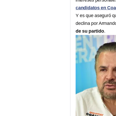
intereses personale
candidatos en Coa
Y es que aseguró qu
declina por Armando
de su partido
.