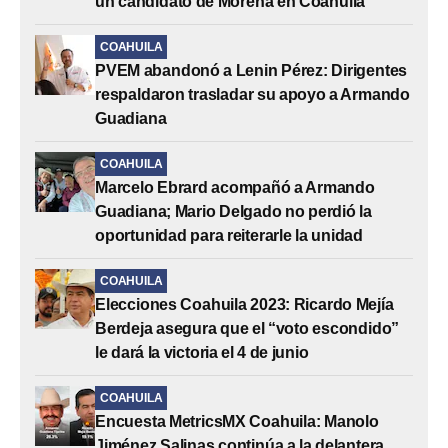
un candidato de Morena en Coahuila”
COAHUILA
PVEM abandonó a Lenin Pérez: Dirigentes
respaldaron trasladar su apoyo a Armando
Guadiana
COAHUILA
Marcelo Ebrard acompañó a Armando
Guadiana; Mario Delgado no perdió la
oportunidad para reiterarle la unidad
COAHUILA
Elecciones Coahuila 2023: Ricardo Mejía
Berdeja asegura que el “voto escondido”
le dará la victoria el 4 de junio
COAHUILA
Encuesta MetricsMX Coahuila: Manolo
Jiménez Salinas continúa a la delantera