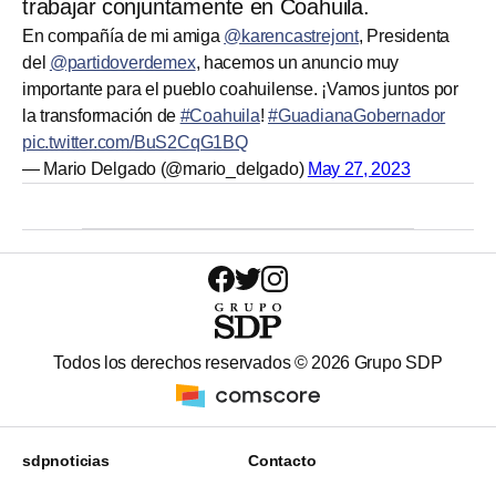
trabajar conjuntamente en Coahuila.
En compañía de mi amiga
@karencastrejont
, Presidenta
del
@partidoverdemex
, hacemos un anuncio muy
importante para el pueblo coahuilense. ¡Vamos juntos por
la transformación de
#Coahuila
!
#GuadianaGobernador
pic.twitter.com/BuS2CqG1BQ
— Mario Delgado (@mario_delgado)
May 27, 2023
Todos los derechos reservados ©
2026
Grupo SDP
sdpnoticias
Contacto