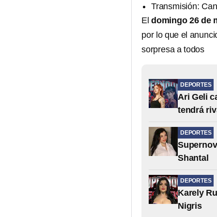
Transmisión: Ca
El
domingo 26 de m
por lo que el anunc
sorpresa a todos
DEPORTES
Ari Geli 
tendrá ri
DEPORTES
Supernova
Shantal
DEPORTES
Karely Ru
Nigris