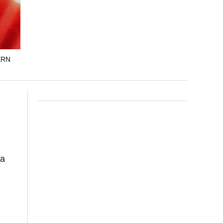
ERN
la