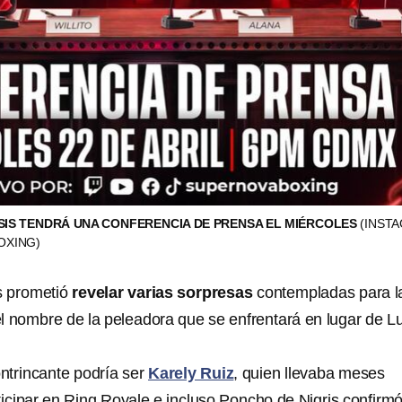
IS TENDRÁ UNA CONFERENCIA DE PRENSA EL MIÉRCOLES
(INST
OXING)
s prometió
revelar varias sorpresas
contempladas para l
el nombre de la peleadora que se enfrentará en lugar de Lu
ntrincante podría ser
Karely Ruiz
, quien llevaba meses
icipar en Ring Royale e incluso Poncho de Nigris confirmó