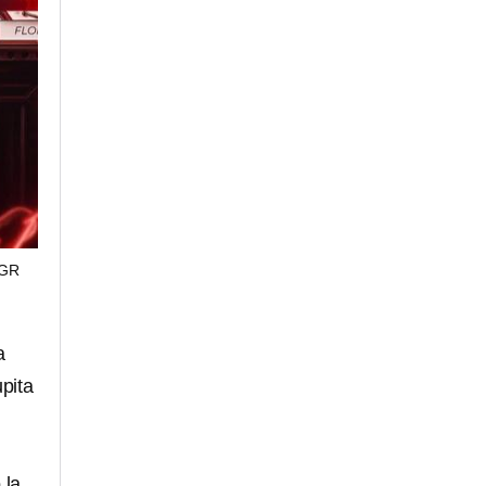
AGR
a
pita
 la