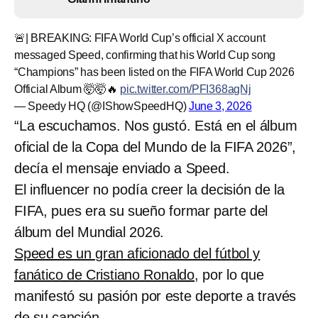
🚨| BREAKING: FIFA World Cup’s official X account
messaged Speed, confirming that his World Cup song
“Champions” has been listed on the FIFA World Cup 2026
Official Album 🤯🤯🔥
pic.twitter.com/PFI368agNj
— Speedy HQ (@IShowSpeedHQ)
June 3, 2026
“La escuchamos. Nos gustó. Está en el álbum
oficial de la Copa del Mundo de la FIFA 2026”,
decía el mensaje enviado a Speed.
El influencer no podía creer la decisión de la
FIFA, pues era su sueño formar parte del
álbum del Mundial 2026.
Speed es un gran aficionado del fútbol y
fanático de Cristiano Ronaldo
, por lo que
manifestó su pasión por este deporte a través
de su canción.