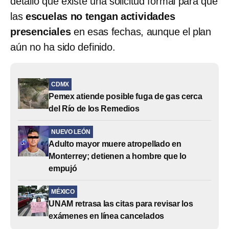
detalló que existe una solicitud formal para que
las
escuelas no tengan actividades
presenciales
en esas fechas, aunque el plan
aún no ha sido definido.
CDMX
Pemex atiende posible fuga de gas cerca
del Río de los Remedios
NUEVO LEÓN
Adulto mayor muere atropellado en
Monterrey; detienen a hombre que lo
empujó
MÉXICO
UNAM retrasa las citas para revisar los
exámenes en línea cancelados