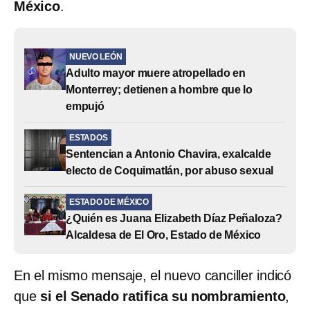
México
.
NUEVO LEÓN
Adulto mayor muere atropellado en
Monterrey; detienen a hombre que lo
empujó
ESTADOS
Sentencian a Antonio Chavira, exalcalde
electo de Coquimatlán, por abuso sexual
ESTADO DE MÉXICO
¿Quién es Juana Elizabeth Díaz Peñaloza?
Alcaldesa de El Oro, Estado de México
En el mismo mensaje, el nuevo canciller indicó
que
si el Senado ratifica su nombramiento
,