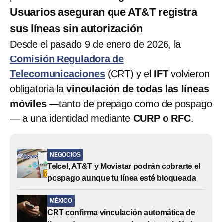
Usuarios aseguran que AT&T registra
sus líneas sin autorización
Desde el pasado 9 de enero de 2026, la
Comisión Reguladora de
Telecomunicaciones
(CRT) y el
IFT
volvieron
obligatoria la
vinculación de todas las líneas
móviles
—tanto de prepago como de pospago
— a una identidad mediante
CURP o RFC
.
NEGOCIOS
Telcel, AT&T y Movistar podrán cobrarte el
pospago aunque tu línea esté bloqueada
MÉXICO
CRT confirma vinculación automática de