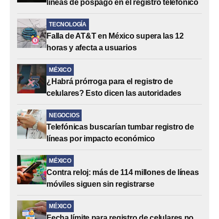
líneas de pospago en el registro telefónico
TECNOLOGÍA
Falla de AT&T en México supera las 12
horas y afecta a usuarios
MÉXICO
¿Habrá prórroga para el registro de
celulares? Esto dicen las autoridades
NEGOCIOS
Telefónicas buscarían tumbar registro de
líneas por impacto económico
MÉXICO
Contra reloj: más de 114 millones de líneas
móviles siguen sin registrarse
MÉXICO
Fecha límite para registro de celulares no