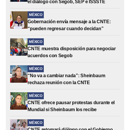
el diálogo con Segob, SEP e ISSSTE
MÉXICO
Gobernación envía mensaje a la CNTE:
“pueden regresar cuando decidan”
MÉXICO
CNTE muestra disposición para negociar
acuerdos con Segob
MÉXICO
“No va a cambiar nada”: Sheinbaum
rechaza reunión con la CNTE
MÉXICO
CNTE ofrece pausar protestas durante el
Mundial si Sheinbaum los recibe
MÉXICO
CNTE retomará diálogo con el Gobierno