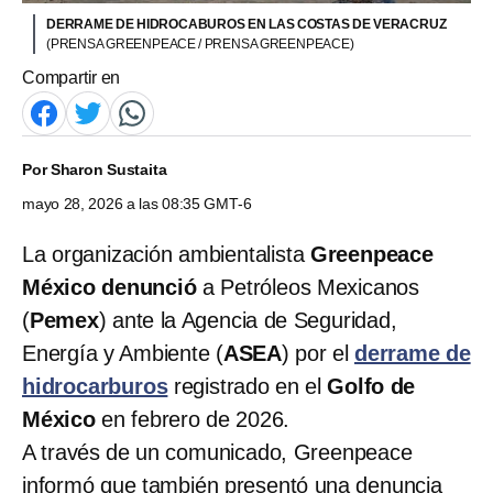
DERRAME DE HIDROCABUROS EN LAS COSTAS DE VERACRUZ
(PRENSA GREENPEACE / PRENSA GREENPEACE)
Compartir en
Por
Sharon Sustaita
mayo 28, 2026 a las 08:35 GMT-6
La organización ambientalista
Greenpeace
México
denunció
a Petróleos Mexicanos
(
Pemex
) ante la Agencia de Seguridad,
Energía y Ambiente (
ASEA
) por el
derrame de
hidrocarburos
registrado en el
Golfo de
México
en febrero de 2026.
A través de un comunicado, Greenpeace
informó que también presentó una denuncia