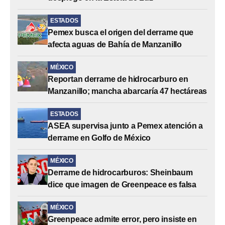
ESTADOS
Pemex busca el origen del derrame que
afecta aguas de Bahía de Manzanillo
MÉXICO
Reportan derrame de hidrocarburo en
Manzanillo; mancha abarcaría 47 hectáreas
ESTADOS
ASEA supervisa junto a Pemex atención a
derrame en Golfo de México
MÉXICO
Derrame de hidrocarburos: Sheinbaum
dice que imagen de Greenpeace es falsa
MÉXICO
Greenpeace admite error, pero insiste en