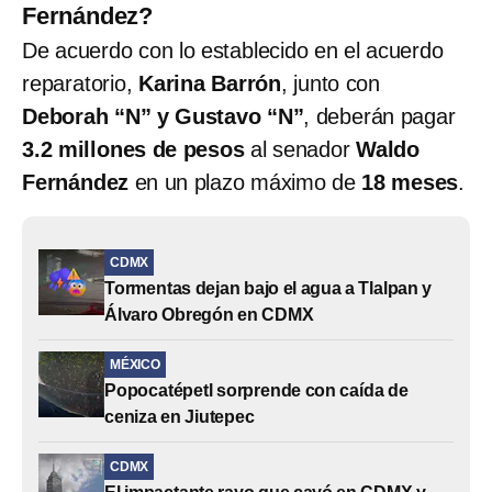
Fernández?
De acuerdo con lo establecido en el acuerdo
reparatorio,
Karina Barrón
, junto con
Deborah “N” y Gustavo “N”
, deberán pagar
3.2 millones de pesos
al senador
Waldo
Fernández
en un plazo máximo de
18 meses
.
CDMX
Tormentas dejan bajo el agua a Tlalpan y
Álvaro Obregón en CDMX
MÉXICO
Popocatépetl sorprende con caída de
ceniza en Jiutepec
CDMX