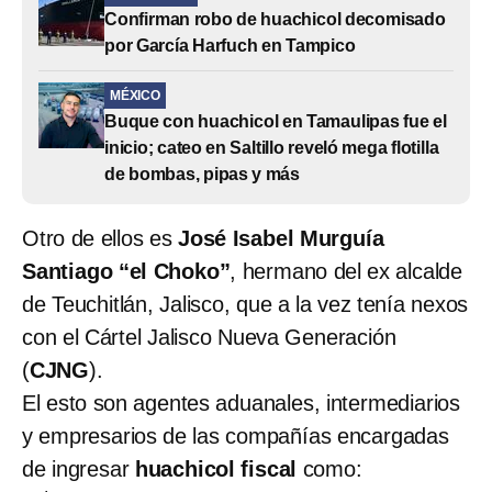
Confirman robo de huachicol decomisado
por García Harfuch en Tampico
MÉXICO
Buque con huachicol en Tamaulipas fue el
inicio; cateo en Saltillo reveló mega flotilla
de bombas, pipas y más
Otro de ellos es
José Isabel Murguía
Santiago “el Choko”
, hermano del ex alcalde
de Teuchitlán, Jalisco, que a la vez tenía nexos
con el Cártel Jalisco Nueva Generación
(
CJNG
).
El esto son agentes aduanales, intermediarios
y empresarios de las compañías encargadas
de ingresar
huachicol fiscal
como: