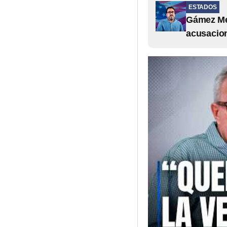
ESTADOS
Gámez Men
acusacio