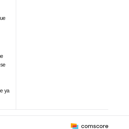
que
ue
 se
ue ya