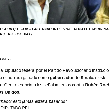
EGURA QUE COMO GOBERNADOR DE SINALOA NO LE HABRÍA PA
YA
(CUARTOSCURO )
30 GMT-6
ual diputado federal por el Partido Revolucionario Institucio
 si él hubiera ganado como
gubernador
de
Sinaloa
“esto
do” en referencia a los señalamientos contra
Rubén Roc
os Unidos
.
ernador esto jamás estaría pasando”
 DIPUTADO PRI