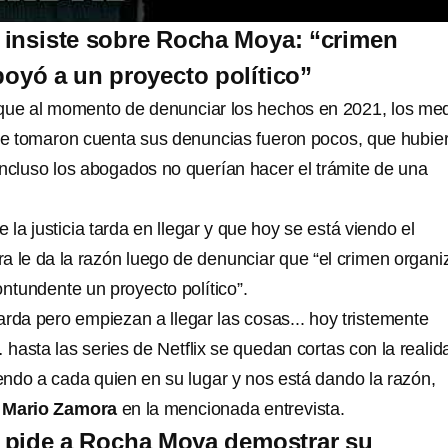
 insiste sobre Rocha Moya: “crimen
oyó a un proyecto político”
 que al momento de denunciar los hechos en 2021, los me
e tomaron cuenta sus denuncias fueron pocos, que hubie
incluso los abogados no querían hacer el trámite de una
 la justicia tarda en llegar y que hoy se está viendo el
a le da la razón luego de denunciar que “el crimen organ
tundente un proyecto político”.
 tarda pero empiezan a llegar las cosas... hoy tristemente
hasta las series de Netflix se quedan cortas con la real
iendo a cada quien en su lugar y nos está dando la razón,
ó
Mario Zamora
en la mencionada entrevista.
 pide a Rocha Moya demostrar su