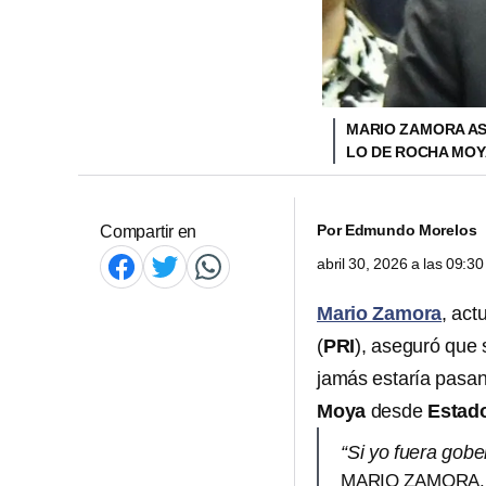
MARIO ZAMORA AS
LO DE ROCHA MO
Por
Edmundo Morelos
Compartir en
abril 30, 2026 a las 09:
Mario Zamora
, act
(
PRI
), aseguró que
jamás estaría pasan
Moya
desde
Estad
“Si yo fuera gob
MARIO ZAMORA.