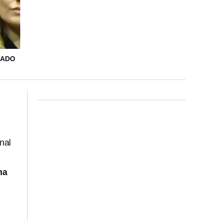
SADO
nal
ha