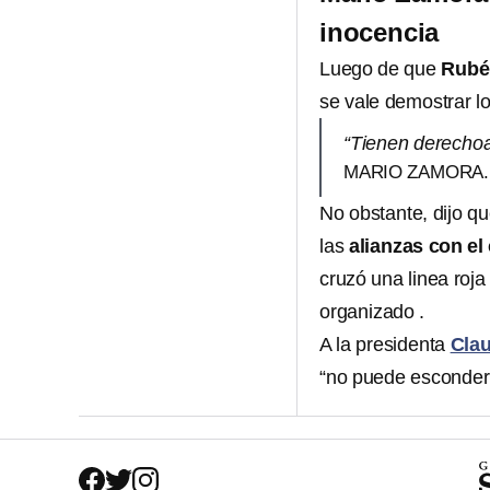
inocencia
Luego de que
Rubé
se vale demostrar l
“Tienen derechoa
MARIO ZAMORA.
No obstante, dijo q
las
alianzas con el
cruzó una linea roj
organizado .
A la presidenta
Cla
“no puede esconders