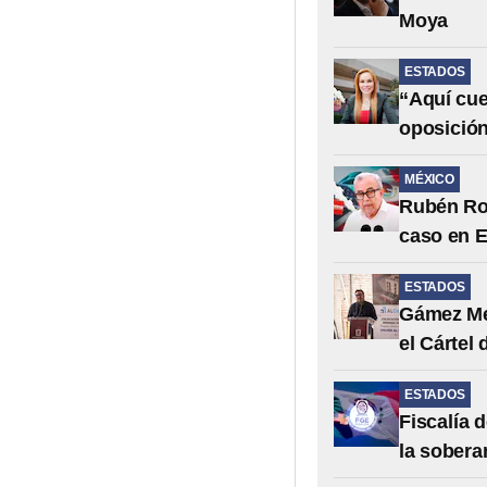
Moya
ESTADOS
“Aquí cue
oposición
MÉXICO
Rubén Roc
caso en 
ESTADOS
Gámez Men
el Cártel 
ESTADOS
Fiscalía 
la sobera