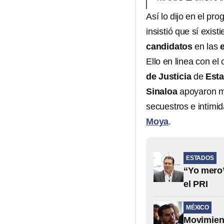
Así lo dijo en el pr
insistió que sí exist
candidatos
en las
Ello en linea con el
de Justicia
de
Est
Sinaloa
apoyaron m
secuestros e intimi
Moya
.
ESTADOS
“Yo mero”
el PRI
MÉXICO
Movimien