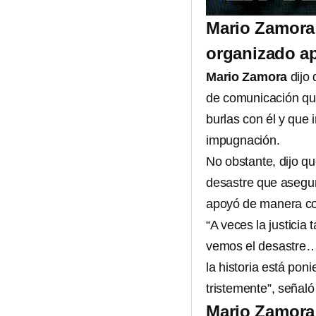
Mario Zamora
organizado ap
Mario Zamora
dijo
de comunicación qu
burlas con él y que 
impugnación.
No obstante, dijo que
desastre que asegur
apoyó de manera con
“A veces la justicia
vemos el desastre… 
la historia está pon
tristemente”, señal
Mario Zamora