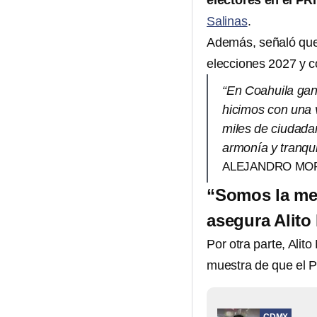
electores en el PRI
Salinas
.
Además, señaló que 
elecciones 2027 y c
“En Coahuila gan
hicimos con una v
miles de ciudadan
armonía y tranqui
ALEJANDRO MO
“Somos la mej
asegura Alit
Por otra parte, Alit
muestra de que el P