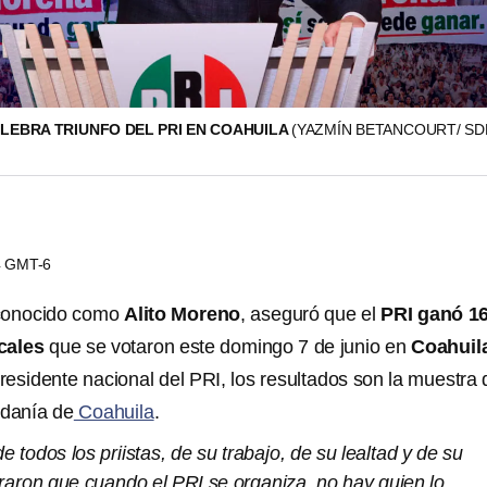
LEBRA TRIUNFO DEL PRI EN COAHUILA
(YAZMÍN BETANCOURT/ S
24 GMT-6
conocido como
Alito Moreno
, aseguró que el
PRI ganó 1
cales
que se votaron este domingo 7 de junio en
Coahuil
esidente nacional del PRI, los resultados son la muestra 
adanía de
Coahuila
.
de todos los priistas, de su trabajo, de su lealtad y de su
raron que cuando el PRI se organiza, no hay quien lo