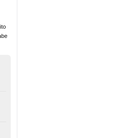
ito
abe