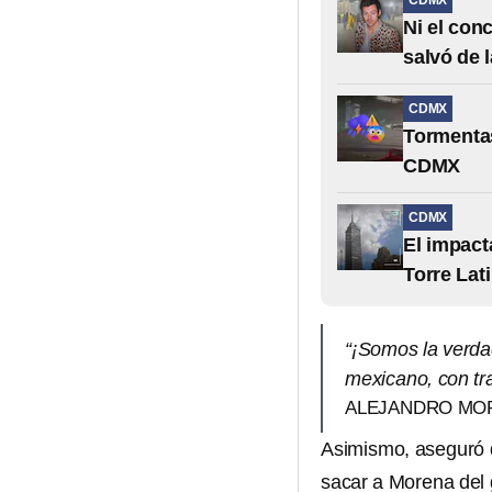
CDMX
Ni el con
salvó de 
CDMX
Tormentas
CDMX
CDMX
El impact
Torre Lat
“¡Somos la verda
mexicano, con tr
ALEJANDRO MO
Asimismo, aseguró q
sacar a Morena del 