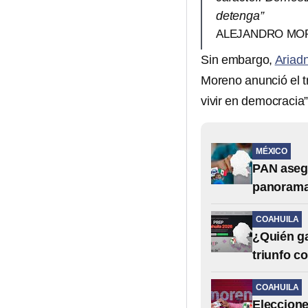
detenga”
ALEJANDRO MO
Sin embargo,
Ariad
Moreno anunció el t
vivir en democracia”
MÉXICO
PAN asegu
panorama
COAHUILA
¿Quién ga
triunfo c
COAHUILA
Eleccione