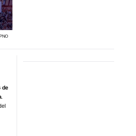
DPNO
6 de
a
.
del