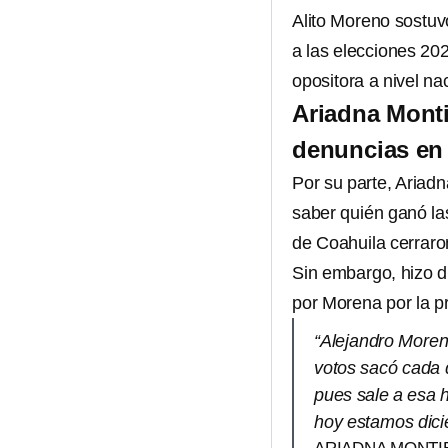
Alito Moreno sostuv
a las elecciones 202
opositora a nivel na
Ariadna Monti
denuncias en
Por su parte, Ariad
saber quién ganó las
de Coahuila cerraro
Sin embargo, hizo 
por Morena por la pr
“Alejandro Moren
votos sacó cada q
pues sale a esa 
hoy estamos dici