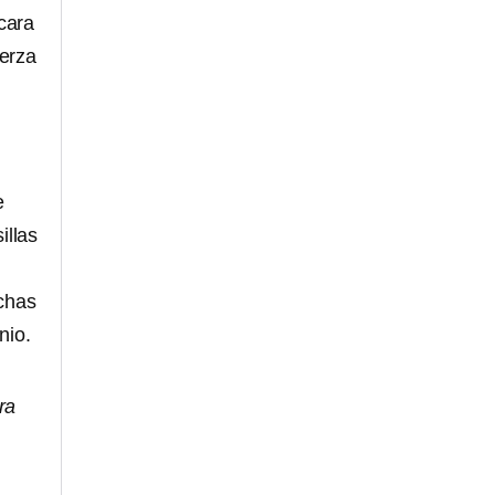
cara
uerza
e
illas
chas
nio.
ra