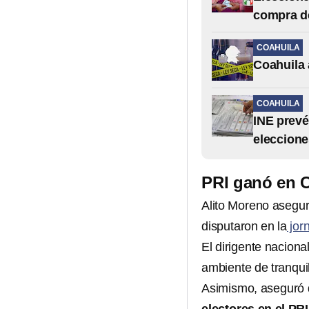
compra d
COAHUILA
Coahuila a
COAHUILA
INE prevé
eleccion
PRI ganó en C
Alito Moreno asegu
disputaron en la
jorn
El dirigente nacion
ambiente de tranquil
Asimismo, aseguró q