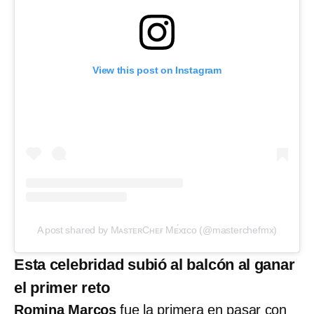
View this post on Instagram
A post shared by MᴀsᴛᴇʀCʜᴇғ Mᴇ́xɪᴄᴏ (@masterchefmx)
Esta celebridad subió al balcón al ganar
el primer reto
Romina Marcos
fue la primera en pasar con