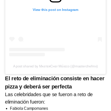
View this post on Instagram
A post shared by MᴀsᴛᴇʀCʜᴇғ Mᴇ́xɪᴄᴏ (@masterchefmx)
El reto de eliminación consiste en hacer
pizza y deberá ser perfecta
Las celebridades que se fueron a reto de
eliminación fueron:
Fabiola Campomanes