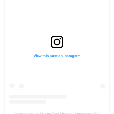
View this post on Instagram
A post shared by MᴀsᴛᴇʀCʜᴇғ Mᴇ́xɪᴄᴏ (@masterchefmx)