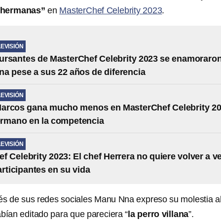
 “hermanas”
en
MasterChef Celebrity 2023
.
LEVISIÓN
ursantes de MasterChef Celebrity 2023 se enamoraro
ina pese a sus 22 años de diferencia
LEVISIÓN
arcos gana mucho menos en MasterChef Celebrity 2
ermano en la competencia
LEVISIÓN
f Celebrity 2023: El chef Herrera no quiere volver a v
articipantes en su vida
és de sus redes sociales Manu Nna expreso su molestia a
abían editado para que pareciera “
la perro villana
”.