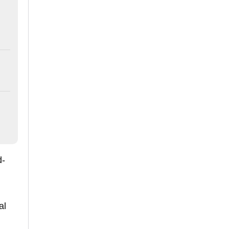
d-
al