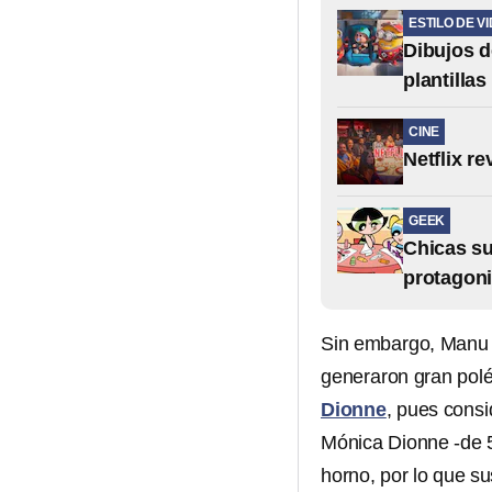
ESTILO DE V
Dibujos d
plantilla
CINE
Netflix r
GEEK
Chicas su
protagoni
Sin embargo, Manu 
generaron gran pol
Dionne
, pues consi
Mónica Dionne -de 5
horno, por lo que s