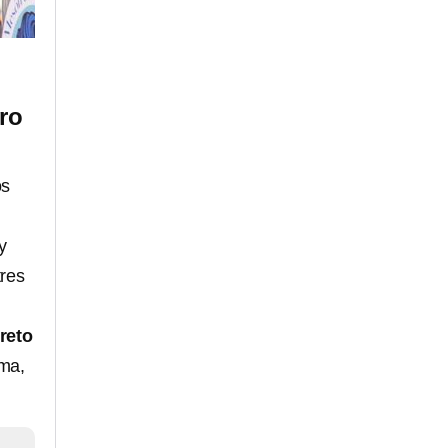
ro
os
y
tres
reto
ama,