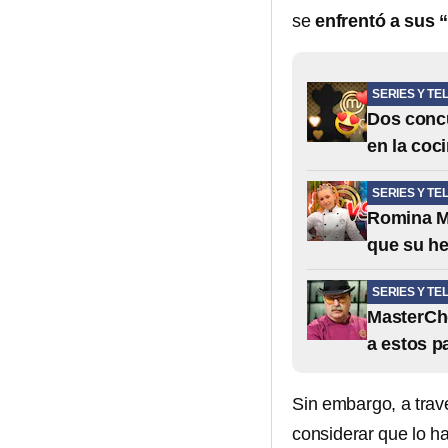
se
enfrentó a sus
SERIES Y TE
Dos conc
en la coc
SERIES Y TE
Romina M
que su h
SERIES Y TE
MasterChe
a estos p
Sin embargo, a trav
considerar que lo h