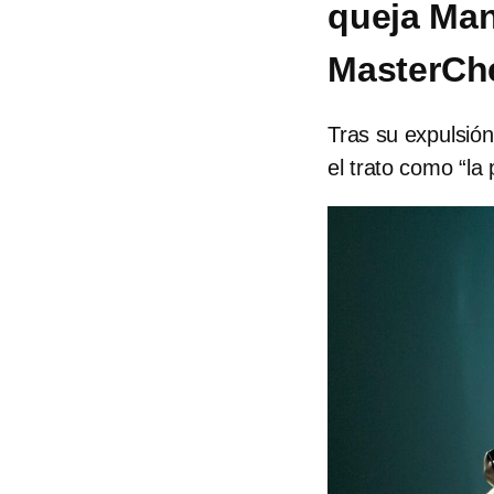
queja Man
MasterChe
Tras su expulsió
el trato como “la 