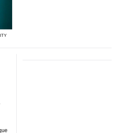
ITY
e
que