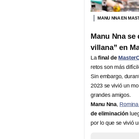
MANU NNA EN MAS
Manu Nna se q
villana” en M
La
final de
MasterC
retos son más difícil
Sin embargo, durant
2023 se vivió un mo
grandes amigos.
Manu Nna
,
Romina
de eliminación
lueg
por lo que se vivió 