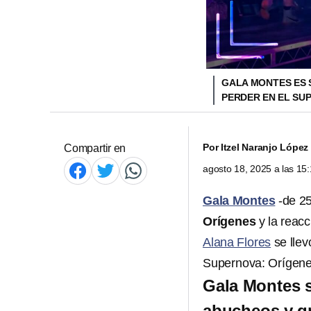
GALA MONTES ES 
PERDER EN EL SU
Por
Itzel Naranjo López
Compartir en
agosto 18, 2025 a las 1
Gala Montes
-de 2
Orígenes
y la reac
Alana Flores
se llev
Supernova: Orígene
Gala Montes s
abucheos y g