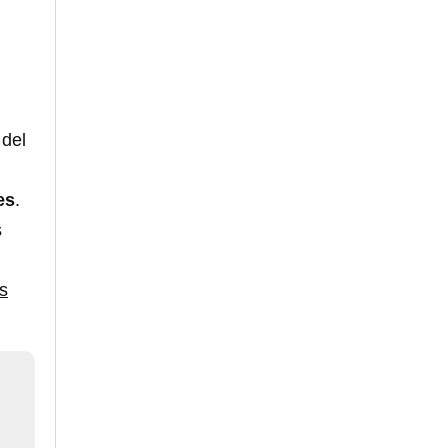
 del
es
.
s
as