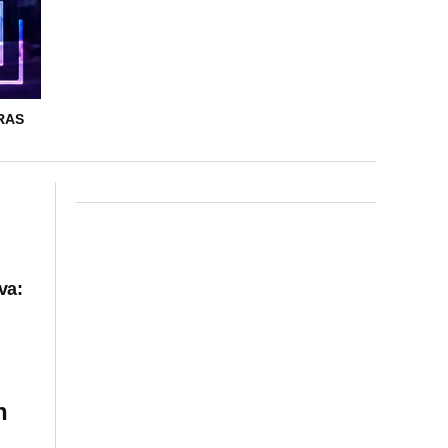
RAS
va:
n