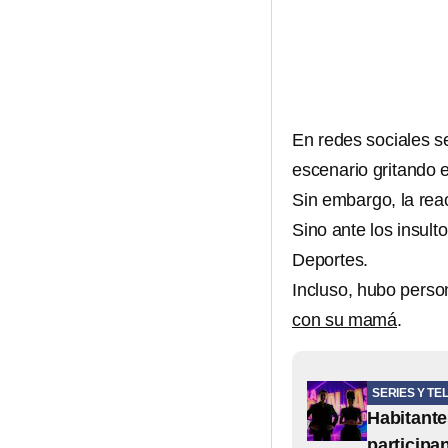
En redes sociales s
escenario gritando e
Sin embargo, la re
Sino ante los insult
Deportes.
Incluso, hubo perso
con su mamá
.
SERIES Y TE
Habitante
participa