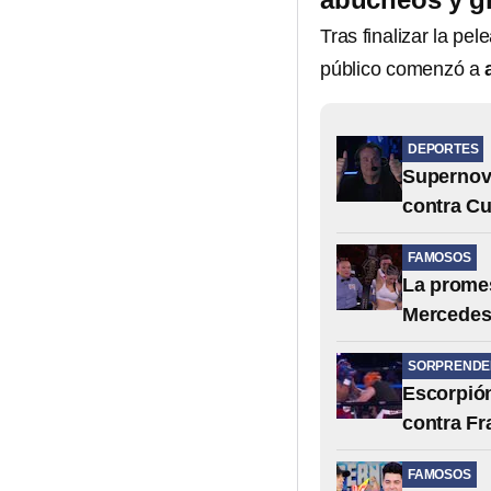
Tras finalizar la pel
público comenzó a
DEPORTES
Supernova
contra C
FAMOSOS
La promes
Mercedes
SORPRENDE
Escorpión
contra Fr
FAMOSOS