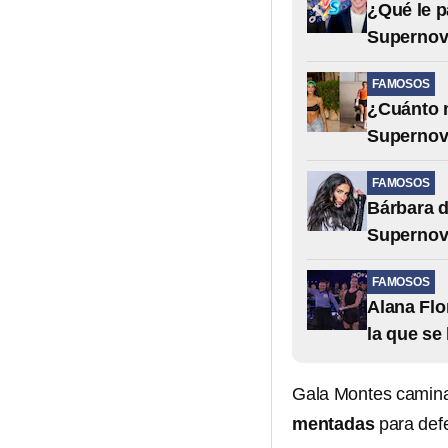
¿Qué le p
Supernov
FAMOSOS
¿Cuánto m
Supernov
FAMOSOS
Bárbara d
Supernov
FAMOSOS
Alana Flo
la que se
Gala Montes camina
mentadas
para defe