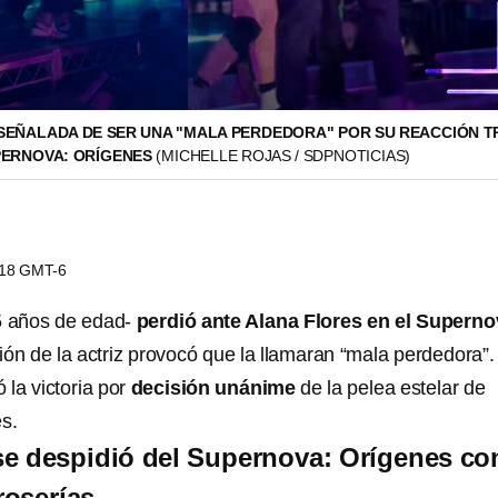
SEÑALADA DE SER UNA "MALA PERDEDORA" POR SU REACCIÓN T
PERNOVA: ORÍGENES
(MICHELLE ROJAS / SDPNOTICIAS)
5:18 GMT-6
5 años de edad-
perdió ante Alana Flores en el Superno
ción de la actriz provocó que la llamaran “mala perdedora”.
ó la victoria por
decisión unánime
de la pelea estelar de
s.
e despidió del Supernova: Orígenes co
roserías