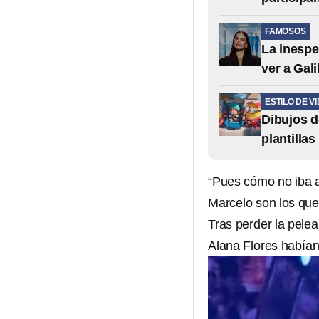
FAMOSOS
La inespe
ver a Gali
ESTILO DE V
Dibujos d
plantilla
“Pues cómo no iba a 
Marcelo son los que
Tras perder la pelea
Alana Flores habían