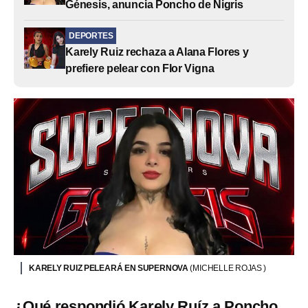
Génesis, anuncia Poncho de Nigris
DEPORTES
Karely Ruiz rechaza a Alana Flores y
prefiere pelear con Flor Vigna
KARELY RUIZ PELEARÁ EN SUPERNOVA
(MICHELLE ROJAS )
¿Qué respondió Karely Ruíz a Poncho